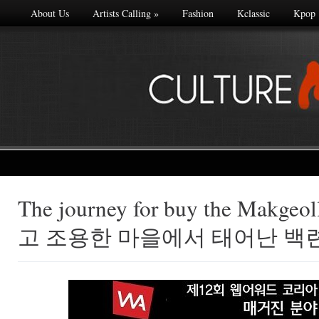
About Us
Artists Calling
»
Fashion
Kclassic
Kpop
The journey for buy the Makgeol
Made with
고 조용한 마을에서 태어난 백
FLARE
More Info