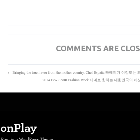
COMMENTS ARE CLO
← Bringing the true flavor from the mother country, Chef España 빠에야가 이정도
2014 F/W Seoul Fashion Week 세계로 향하는 대한민국의