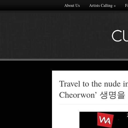
About Us
Artists Calling
»
F
Travel to the nude i
Made with
Cheorwon’ 생명
FLARE
More Info