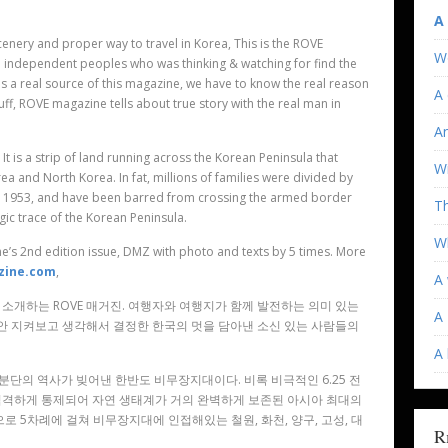
A
cenery and proper way to travel in Korea, This is the ROVE
W
e independent peoples who was thinking & watching for find the
is a real source of this magazine, we have to know the real reason
A 
f, ROVE magazine tells about true story with the real man in
An
t is a strip of land running across the Korean Peninsula that
Wi
a and North Korea. In fat, millions of families were divided by
n 1953, and have been barred from crossing the armed border
T
agic trace of the Korean Peninsula.
Wh
’s 2nd edition issue, DMZ with photo and texts by 5 times. More
zine.com
,
A 
소개하는 ROVE 매거진. 여행자와 여행지가 함께 발전하는 의미 있는
A 
동안 지켜보고 생각해서 결정한 한국의 멋을 담아낸 소신 있는 사람들의
A
국 분단의 역사가 빚어낸 한반도 비무장지대이다. 비록 비극적인 6.25 전
엄격하게 통제되어 자연 생태계가 거의 완벽하게 보존된 아시아 최대의
로 5차례에 걸쳐 비무장지대에 인접해있는 철원, 화천, 양구, 고성, 대
R