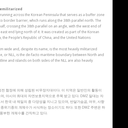
emilitarized
d running across the Korean Peninsula that serves as a buffer zone
 border barrier, which runs along the 38th parallel north. The
lf, crossing the 38th parallel on an angle, with the west end of
east end lying north of it. It was created as part of the Korean
the People’s Republic of China, and the United Nations
km wide and, despite its name, is the most heavily militarized
ine, or NLL, is the de-facto maritime boundary between North and
line and islands on both sides of the NLL are also heavily
정전 협정에 의해 성립된 비무장지대이다. 이 지역은 일반인의 활동이
, 아시아 최대의 자연보호지역으로 주목 받고 있다. DMZ 일대는 자
 한국 내 제일의 종 다양성을 지니고 있으며, 반달가슴곰, 여우, 사향
 멸종위기종의 개체수가 서식하는 장소이기도 하다. 또한 DMZ 주변은 하
 풍부한 개체수를 간직하고 있다.