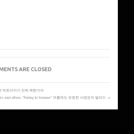
MENTS ARE CLOSED
oria 알고보면 빅토리아가 진짜 예쁜거야
Eun's mini album, "Parting In Summer" 여름에도 유효한 서영은의 발라드 →