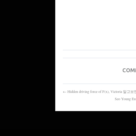
COM
← Hidden driving force of F(x), Vict
Seo Young 