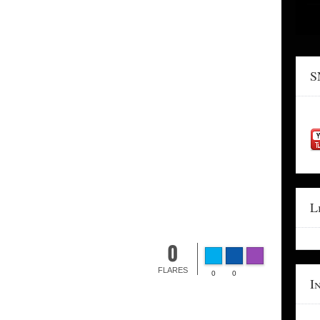
S
L
0
FLARES
0
0
I