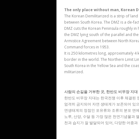
The only place without man, Korean D
The Korean Demilitarized is a strip of lan
between South Korea. The DMZ is a de-facto
DMZ cuts the Korean Peninsula roughly in ha
the DMZ lying south of the parallel and the 
Armistice Agreement between North Korea, 
Command forces in 1953.
It is 250 kilometres long, approximately 4 
border in the world. The Northern Limit L
South Korea in the Yellow Sea and the coast
militarized.
사람의 손길을 거부한 곳, 한반도 비무장 지대
한반도 비무장 지대는 한국전쟁 이후 체결된 
엄격히 금지되어 자연 생태계가 보존되어 있으며
연생태계의 정점인 포유류와 조류의 분포 면에서
노루, 산양, 수달 등 가장 많은 천연기념물과
천과 습지가 잘 발달되어 있어, 다양한 어종과