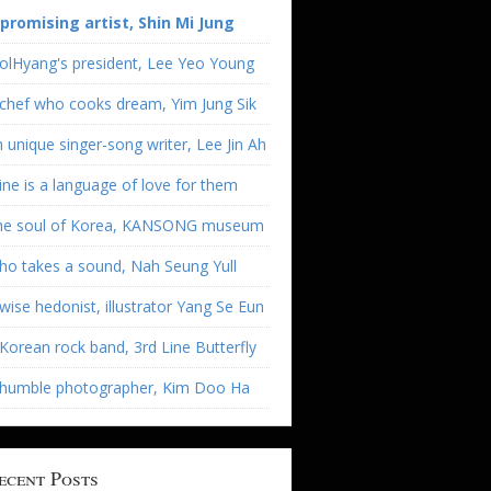
 promising artist, Shin Mi Jung
olHyang's president, Lee Yeo Young
chef who cooks dream, Yim Jung Sik
 unique singer-song writer, Lee Jin Ah
ne is a language of love for them
he soul of Korea, KANSONG museum
o takes a sound, Nah Seung Yull
wise hedonist, illustrator Yang Se Eun
Korean rock band, 3rd Line Butterfly
 humble photographer, Kim Doo Ha
ecent Posts