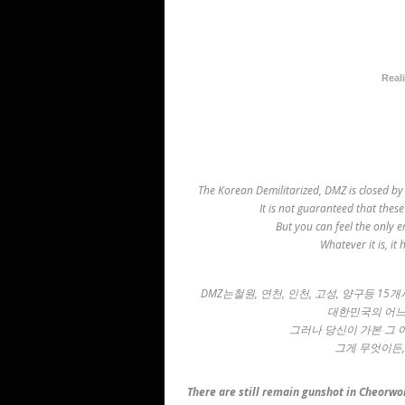
Reali
The Korean Demilitarized, DMZ is closed b
It is not guaranteed that these
But you can feel the only 
Whatever it is, it
DMZ는철원, 연천, 인천, 고성, 양구등 1
대한민국의 어느
그러나 당신이 가본 그 
그게 무엇이든
There are still remain gunshot in Cheorwo