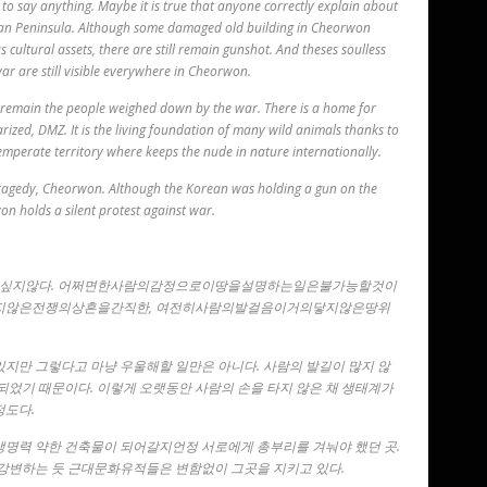
 to say anything. Maybe it is true that anyone correctly explain about
ean Peninsula. Although some damaged old building in Cheorwon
cultural assets, there are still remain gunshot. And theses soulless
war are still visible everywhere in Cheorwon.
l remain the people weighed down by the war. There is a home for
arized, DMZ. It is the living foundation of many wild animals thanks to
emperate territory where keeps the nude in nature internationally.
l tragedy, Cheorwon. Although the Korean was holding a gun on the
n holds a silent protest against war.
싶지않다. 어쩌면한사람의감정으로이땅을설명하는일은불가능할것이
지않은전쟁의상흔을간직한, 여전히사람의발걸음이거의닿지않은땅위
있지만 그렇다고 마냥 우울해할 일만은 아니다. 사람의 발길이 많지 않
되었기 때문이다. 이렇게 오랫동안 사람의 손을 타지 않은 채 생태계가
정도다.
생명력 약한 건축물이 되어갈지언정 서로에게 총부리를 겨눠야 했던 곳.
 강변하는 듯 근대문화유적들은 변함없이 그곳을 지키고 있다.