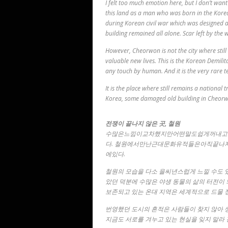
I felt too much emotion here, but I don’t want
this land as a man who was born in the Kor
during Korean civil war which was designed as 
building remained all alone. Scar left by the 
However, Cheorwon is not the city where stil
valuable new lives. This is the Korean Demilit
any touch by human. And it is the very rare t
It is the place where still remains a nationa
Korea, some damaged old building in Cheorwo
전쟁이 끝나지 않은 곳, 철원
수많은느낌이교차했지만어떤말도쉽게꺼내고
다. 철원에서만난근대문화유적들은아직끝나
에있다.
철원의 모습을 다소 을씨년스럽게 느낄 수도 
았던 덕분에 수많은 야생 동물의 삶의 터전이 
보존되고 있는 온대 지역은 세계적으로 드물 
번영했던 도시의 흔적은 사람들이 찾지 않아 
지금도 서로를 겨누고 있는 현실을 잊지 말라