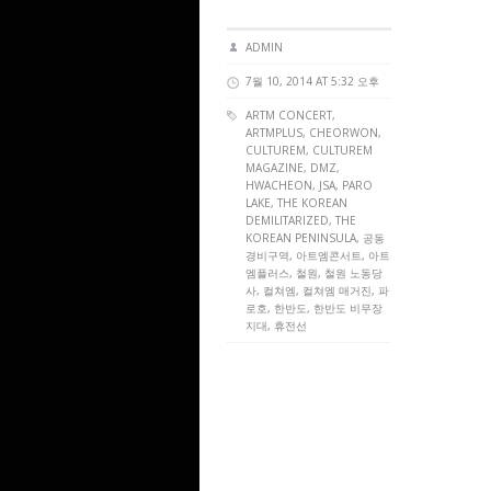
ADMIN
7월 10, 2014 AT 5:32 오후
ARTM CONCERT
,
ARTMPLUS
, CHEORWON,
CULTUREM
,
CULTUREM
MAGAZINE
, DMZ,
HWACHEON, JSA, PARO
LAKE, THE KOREAN
DEMILITARIZED, THE
KOREAN PENINSULA, 공동
경비구역, 아트엠콘서트, 아트
엠플러스, 철원, 철원 노동당
사, 컬쳐엠, 컬쳐엠 매거진, 파
로호, 한반도, 한반도 비무장
지대, 휴전선