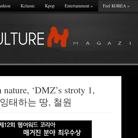
ashion
Kclassic
Kpop
Entertainment
»
Feel KOREA
»
n nature, ‘DMZ’s stroty 1,
을 잉태하는 땅, 철원