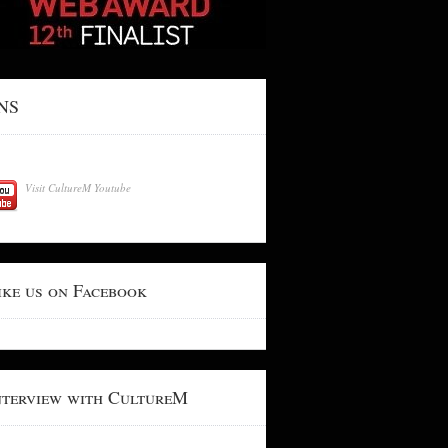
NS
Visit CultureM Youtube
ike us on Facebook
nterview with CultureM