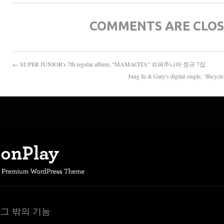
COMMENTS ARE CLO
← SUPER JUNIOR's 7th regular album, "MAMACITA" 슈퍼주니어 정규 7집
Jung In & Gary's digital singl
그 밖의 기능