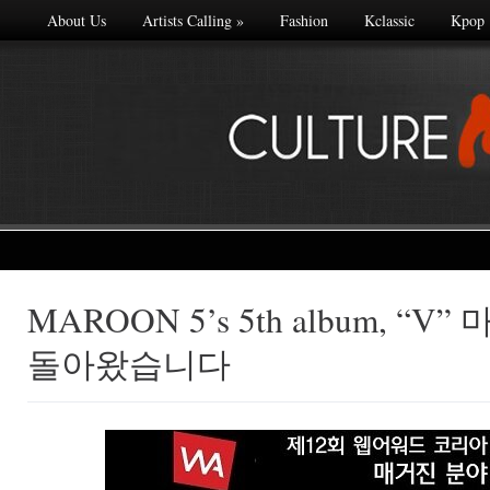
About Us
Artists Calling
»
Fashion
Kclassic
Kpop
MAROON 5’s 5th album, “
Made with
돌아왔습니다
FLARE
More Info