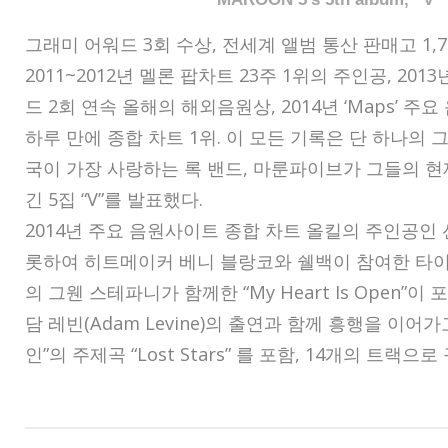
그래미 어워드
3
회 수상
,
전세계 앨범 통산 판매고
1,
2011~2012
년 멜론 팝차트
23
주
1
위의 주인공
, 2013
드
2
회 연속 올해의 해외음원상
, 2014
년 ‘
Maps
’ 주
하루 만에 종합 차트
1
위
.
이 모든 기록은 단 하나의 
국이 가장 사랑하는 록 밴드
,
마룬파이브가 그들의 현
긴
5
집
“V”
를 발표했다.
2014년 주요 음원사이트 종합 차트 올킬의 주인공인
롯하여 히트메이커 베니 블랑코와 쉘백이 참여한 타
의 그웬 스테파니가 함께한
“My Heart Is Open”
이 
담 레빈
(Adam Levine)
의 출연과 함께 흥행을 이어가
인
”
의 주제곡
“Lost Stars”
를 포함
,
14
개의 트랙으로 