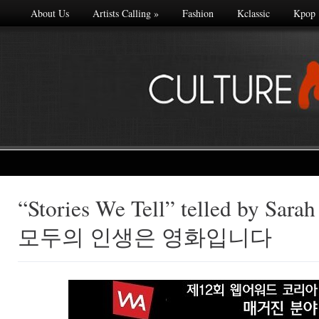
About Us
Artists Calling
»
Fashion
Kclassic
Kpop
“Stories We Tell” telled by Sar
Made with
모두의 인생은 영화입니다
FLARE
More Info