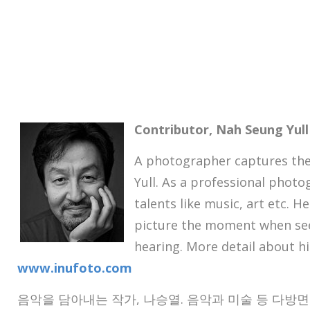
Contributor, Nah Seung Yull
A photographer captures th
Yull. As a professional phot
talents like music, art etc. H
picture the moment when se
hearing. More detail about h
www.inufoto.com
음악을 담아내는 작가, 나승열. 음악과 미술 등 다방