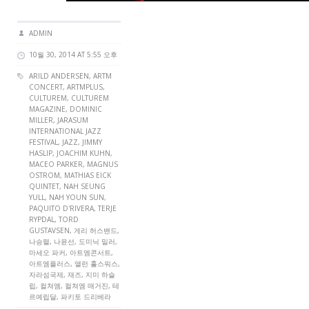
ADMIN
10월 30, 2014 AT 5:55 오후
ARILD ANDERSEN
,
ARTM
CONCERT
,
ARTMPLUS
,
CULTUREM
,
CULTUREM
MAGAZINE
,
DOMINIC
MILLER
,
JARASUM
INTERNATIONAL JAZZ
FESTIVAL
,
JAZZ
,
JIMMY
HASLIP
,
JOACHIM KUHN
,
MACEO PARKER
,
MAGNUS
OSTROM
,
MATHIAS EICK
QUINTET
,
NAH SEUNG
YULL
,
NAH YOUN SUN
,
PAQUITO D'RIVERA
,
TERJE
RYPDAL
,
TORD
GUSTAVSEN
, 게리 허스밴드,
나승렬, 나윤선, 도미닉 밀러,
마세오 파커, 아트엠콘서트,
아트엠플러스, 앨런 홀스워스,
자라섬국제, 재즈, 지미 하슬
립, 컬쳐엠, 컬쳐엠 매거진, 테
르예립달, 파키토 드리베라