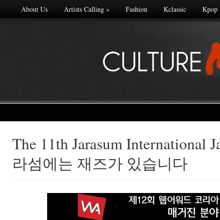
About Us
Artists Calling
»
Fashion
Kclassic
Kpop
The 11th Jarasum International J
Made with
라섬에는 재즈가 있습니다
FLARE
More Info