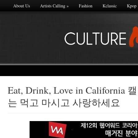
About Us
Artists Calling
»
Fashion
Kclassic
Kpop
Eat, Drink, Love in Califo
Made with
는 먹고 마시고 사랑하세요
FLARE
More Info