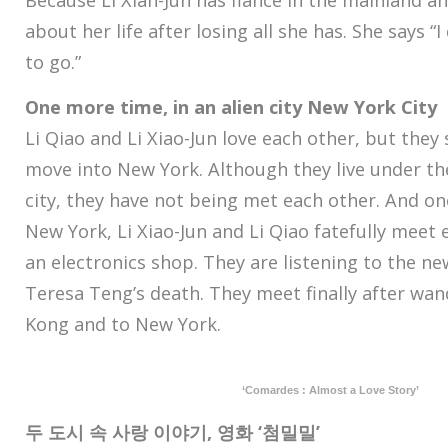
Because Li Xian-Jun has fiancé in the mainland an
about her life after losing all she has. She says 
to go.”
One more time, in an alien city New York City
Li Qiao and Li Xiao-Jun love each other, but they
move into New York. Although they live under th
city, they have not being met each other. And on
New York, Li Xiao-Jun and Li Qiao fatefully meet 
an electronics shop. They are listening to the ne
Teresa Teng’s death. They meet finally after wa
Kong and to New York.
‘Comardes : Almost a Love Story’
두 도시 속 사랑 이야기, 영화 ‘첨밀밀’