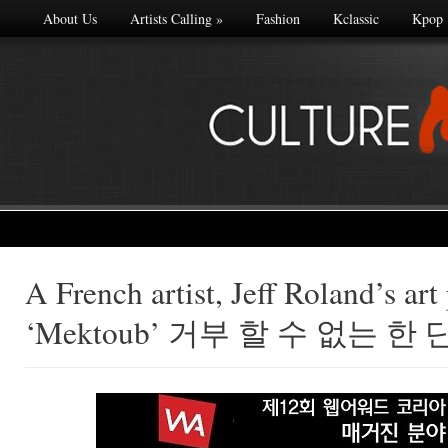
About Us
Artists Calling
»
Fashion
Kclassic
Kpop
A French artist, Jeff Roland’s art
Made with
‘Mektoub’ 거부 할 수 없는 한
FLARE
More Info