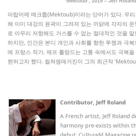
‘Mektoub’, 2015 – Jeff Roland
아랍어에 메크툽
(Mektoub)
이라는 단어가 있다
.
우리
해 이미 대강의 윤곽이 그려져 있는 까닭에 각자의 운
로 아무리 저항해도 거스를 수 없는 절대적인 것을 말
하지만
,
인간은 본디 개인과 사회를 향한 투쟁과 극복
에 프랑스 작가
,
제프 롤랑드는 고통 속에서도 극복을 
현하고자 했다
.
컬쳐엠매거진이 그의 최근작
‘Mektou
Contributor, Jeff Roland
A French artist, Jeff Roland
harmony pre-exists within th
debut. CultureM Magazine rel