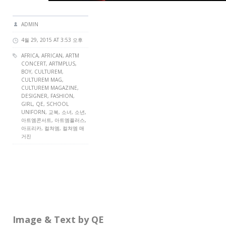
ADMIN
4월 29, 2015 AT 3:53 오후
AFRICA
,
AFRICAN
,
ARTM
CONCERT
,
ARTMPLUS
,
BOY
,
CULTUREM
,
CULTUREM MAG
,
CULTUREM MAGAZINE
,
DESIGNER
,
FASHION
,
GIRL
,
QE
,
SCHOOL
UNIFORN
, 교복, 소녀, 소년,
아트엠콘서트, 아트엠플러스,
아프리카, 컬쳐엠, 컬쳐엠 매
거진
Image & Text by QE