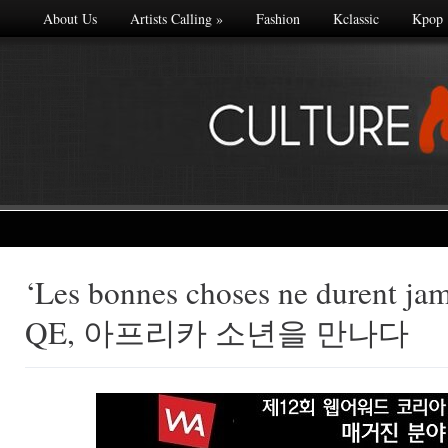
About Us
Artists Calling
»
Fashion
Kclassic
Kpop
‘Les bonnes choses ne durent
Made with
QE, 아프리카 소년을 만나다
FLARE
More Info