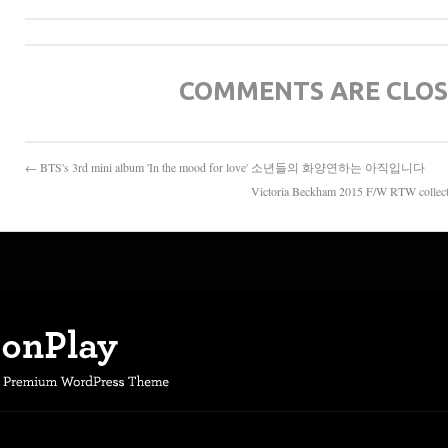
COMMENTS ARE CLO
← BTS's 3rd mini album 'In the mood for love' 소년들의 화양연하는 아직입니다
Victoria Beckham 2015 F/W RTW