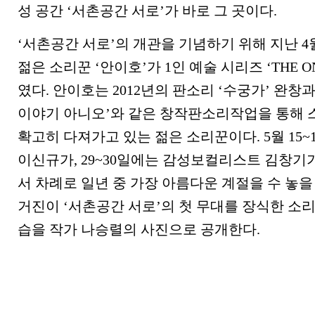
성 공간
‘
서촌공간 서로
’
가 바로 그 곳이다.
‘서촌공간 서로
’
의 개관을 기념하기 위해 지난
4
젊은 소리꾼
‘
안이호
’
가
1
인 예술 시리즈
‘THE O
였다
.
안이호는
2012
년의 판소리
‘
수궁가
’
완창
이야기 아니오
’
와 같은 창작판소리작업을 통해 
확고히 다져가고 있는 젊은 소리꾼이다.
5월
15~
이신규가
, 29~30
일에는 감성보컬리스트 김창기
서 차례로 일년 중 가장 아름다운 계절을 수 놓
거진이
‘
서촌공간 서로
’
의 첫 무대를 장식한 소
습을 작가 나승렬의 사진으로 공개한다.