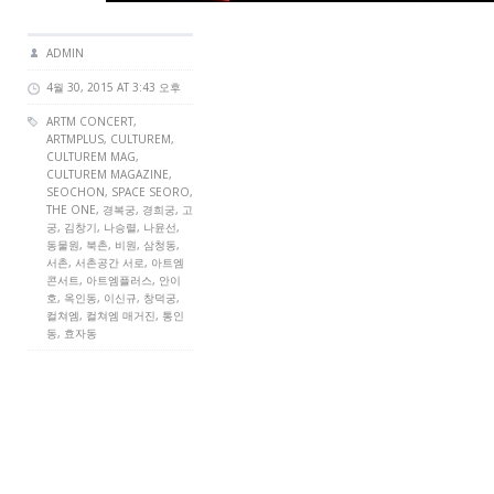
ADMIN
4월 30, 2015 AT 3:43 오후
ARTM CONCERT
,
ARTMPLUS
,
CULTUREM
,
CULTUREM MAG
,
CULTUREM MAGAZINE
,
SEOCHON, SPACE SEORO,
THE ONE, 경복궁, 경희궁, 고
궁, 김창기, 나승렬, 나윤선,
동물원, 북촌, 비원, 삼청동,
서촌, 서촌공간 서로, 아트엠
콘서트, 아트엠플러스, 안이
호, 옥인동, 이신규, 창덕궁,
컬쳐엠, 컬쳐엠 매거진, 통인
동, 효자동