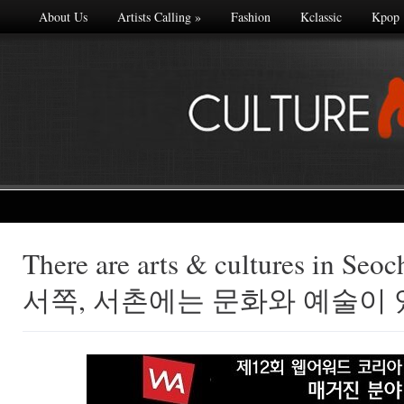
About Us
Artists Calling
»
Fashion
Kclassic
Kpop
There are arts & cultures in 
Made with
서쪽, 서촌에는 문화와 예술이
FLARE
More Info