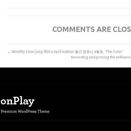
COMMENTS ARE CLO
← Monthly Yoon Jong Shin’s April edition 월간 윤종신 4월호, 'The Color'
Recording and proving the milli