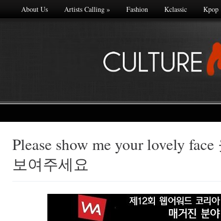
About Us
Artists Calling
»
Fashion
Kclassic
Kpop
Please show me your lovely 
Made with
보여주세요
FLARE
More Info