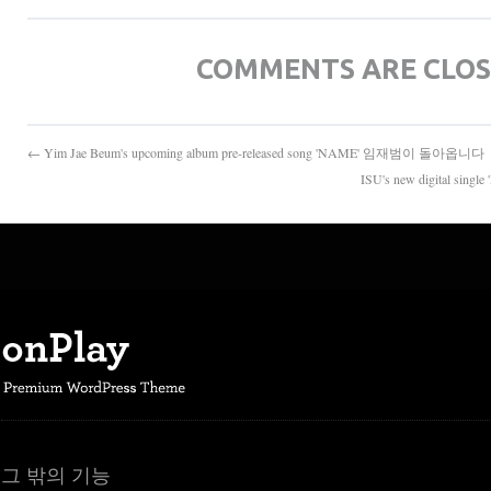
COMMENTS ARE CLO
← Yim Jae Beum's upcoming album pre-released song 'NAME' 임재범이 돌아옵니다
ISU's new digital s
그 밖의 기능