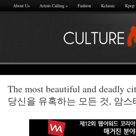
About Us
Artists Calling
»
Fashion
Kclassic
Kpop
The most beautiful and deadly c
Made with
당신을 유혹하는 모든 것, 암
FLARE
More Info