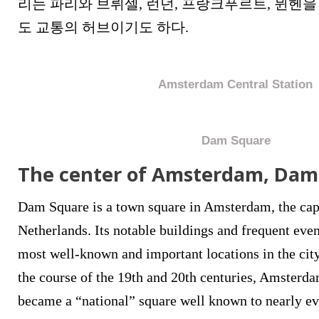
리는 파리와 브뤼셀, 런던, 프랑크푸르트, 뮌헨을
도 교통의 허브이기도 하다.
Amsterdam Central Station
Dam Square
The center of Amsterdam, Dam
Dam Square is a town square in Amsterdam, the capi
Netherlands. Its notable buildings and frequent even
most well-known and important locations in the cit
the course of the 19th and 20th centuries, Amsterd
became a “national” square well known to nearly ev