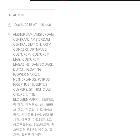
ADMIN
10월 6, 2015 AT 4:46 오후
AMSTERDAM
,
AMSTERDAM
CENTRAAL
, AMSTERDAM
CENTRAL STATION,
ARTM
CONCERT
,
ARTMPLUS
,
CULTUREM
,
CULTUREM
MAG
,
CULTUREM
MAGAZINE
,
DAM SQUARE
,
DUTCH
,
FLOATING
FLOWER MARKET
,
NETHERLANDS
,
PETRUS
JOSEPHUS HUBERTUS
CUYPERS
,
ST. NICHOLAS
CHURCH
,
THE
BLOEMENMARKT
, 네델란드,
담 광장, 마담투소, 성 니콜라
스 교회, 신교회, 신르네상스
양식, 신바로크 양식, 싱겔 꽃
시장, 아른헴, 아트엠콘서트,
아트엠플러스, 암스테르담, 암
스테르담 중앙역, 이수호, 컬
쳐엠, 컬쳐엠 매거진