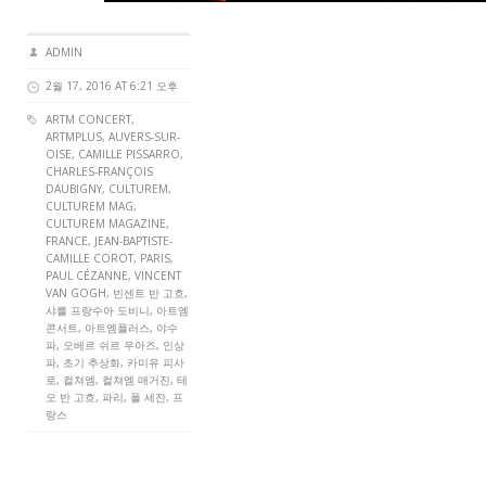
ADMIN
2월 17, 2016 AT 6:21 오후
ARTM CONCERT
,
ARTMPLUS
, AUVERS-SUR-
OISE, CAMILLE PISSARRO,
CHARLES-FRANÇOIS
DAUBIGNY,
CULTUREM
,
CULTUREM MAG
,
CULTUREM MAGAZINE
,
FRANCE
, JEAN-BAPTISTE-
CAMILLE COROT,
PARIS
,
PAUL CÉZANNE, VINCENT
VAN GOGH, 빈센트 반 고흐,
샤를 프랑수아 도비니, 아트엠
콘서트, 아트엠플러스, 야수
파, 오베르 쉬르 우아즈, 인상
파, 초기 추상화, 카미유 피사
로, 컬쳐엠, 컬쳐엠 매거진, 테
오 반 고흐, 파리, 폴 세잔, 프
랑스