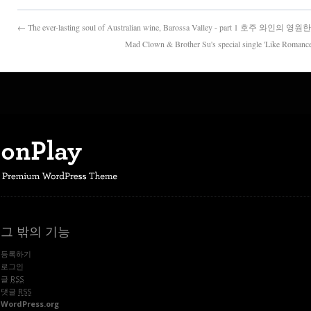
← The ever-lasting soul of Australian wine, Barossa Valley - part 1 호
Mad Clown & Brother Su's special single 'Like
그 밖의 기능
등록하기
로그인
글
RSS
댓글
RSS
WordPress.org