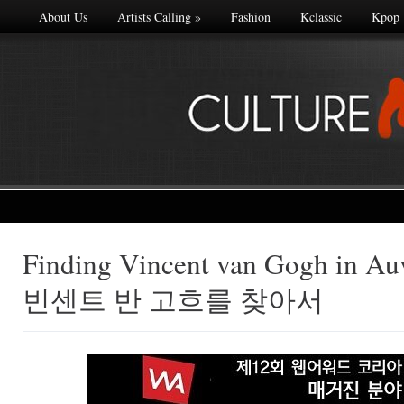
About Us
Artists Calling
»
Fashion
Kclassic
Kpop
Finding Vincent van Gogh in Au
Made with
빈센트 반 고흐를 찾아서
FLARE
More Info