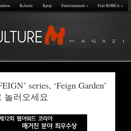
ashion
Kclassic
Kpop
Entertainment
»
Feel KOREA
»
EIGN’ series, ‘Feign Garden’
로 놀러오세요