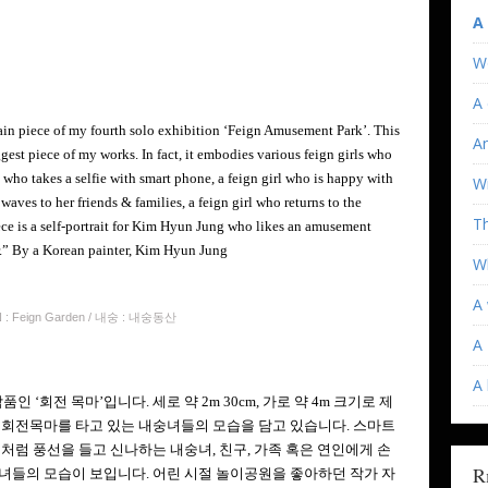
A
W
A 
main piece of my fourth solo exhibition ‘Feign Amusement Park’. This
An
ggest piece of my works. In fact, it embodies various feign girls who
l who takes a selfie with smart phone, a feign girl who is happy with
Wi
 waves to her friends & families, a feign girl who returns to the
T
ece is a self-portrait for Kim Hyun Jung who likes an amusement
ear.” By a Korean painter, Kim Hyun Jung
Wh
A 
 : Feign Garden / 내숭 : 내숭동산
A 
A
인 ‘회전 목마’입니다. 세로 약 2m 30cm, 가로 약 4m 크기로 제
 회전목마를 타고 있는 내숭녀들의 모습을 담고 있습니다. 스마트
처럼 풍선을 들고 신나하는 내숭녀, 친구, 가족 혹은 연인에게 손
R
녀들의 모습이 보입니다. 어린 시절 놀이공원을 좋아하던 작가 자