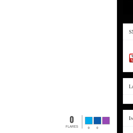
S
L
I
0
FLARES
0
0