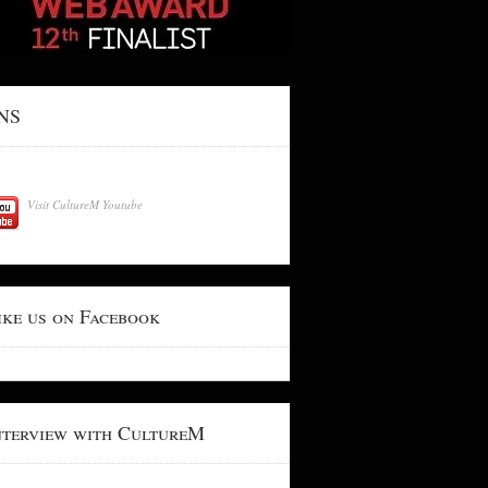
NS
Visit CultureM Youtube
ike us on Facebook
nterview with CultureM