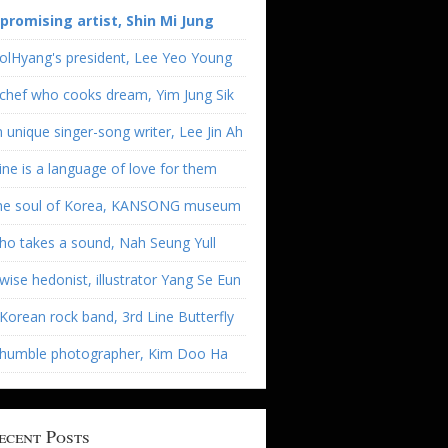
 promising artist, Shin Mi Jung
olHyang's president, Lee Yeo Young
chef who cooks dream, Yim Jung Sik
 unique singer-song writer, Lee Jin Ah
ne is a language of love for them
he soul of Korea, KANSONG museum
o takes a sound, Nah Seung Yull
wise hedonist, illustrator Yang Se Eun
Korean rock band, 3rd Line Butterfly
 humble photographer, Kim Doo Ha
ecent Posts