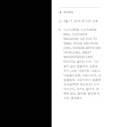
ADMIN
3월 17, 2016 AT 5:05 오후
CULTUREM
,
CULTUREM
MAG
,
CULTUREM
MAGAZINE
,
DIE DUE TO
SWAG
,
FEIGN
,
KIM HYUN
JUNG
,
KOREAN ARTIST KIM
HYUN JUNG
,
SWEET
WHISPERS(FEAT.LIMIT
EXCESS)
, 갤러리 이즈, 기다
림이 길진 않을꺼야, 김현정
작가, 내숭, 내숭가든, 내숭녀,
내숭놀이공원, 내숭시리즈, 내
숭올림픽, 내숭이야기, 달콤한
속삭임(FEAT.한도초과), 신기
마미인도, 여자는 말이죠, 완
벽한 밥상, 컬쳐엠, 컬쳐엠 매
거진, 폼생폼사