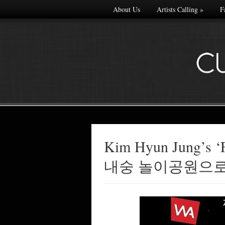
About Us
Artists Calling
»
F
Kim Hyun Jung’s ‘F
Made with
내숭 놀이공원으
FLARE
More Info