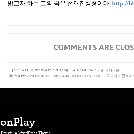
밟고자 하는 그의 꿈은 현재진행형이다.
http://b
COMMENTS ARE CLO
← JIMIN & XIUMIN's sweet love song, 'CALL YOU BAE' 지민과 시우민
The best five contrabassists in Korea, KONTRABASS ENSEMBLE 