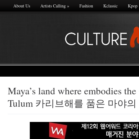
About Us
Artists Calling
»
Fashion
Kclassic
Kpop
Maya’s land where embodies the 
Made with
Tulum 카리브해를 품은 마야의 
FLARE
More Info