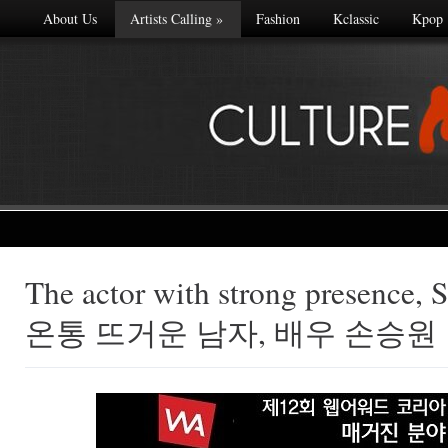
About Us
Artists Calling
»
Fashion
Kclassic
Kpop
The actor with strong presence,
Made with
온통 뜨거운 남자, 배우 손승원
FLARE
More Info