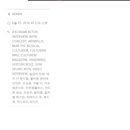
ADMIN
6월 15, 2016 AT 2:26 오후
A KOREAN ACTOR
INTERVIEW,
ARTM
CONCERT
,
ARTMPLUS
,
BEAR THE MUSICAL,
CULTUREM
,
CULTUREM
MAG
,
CULTUREM
MAGAZINE
,
HEADWING
,
HISTORY BOYZ,
SON
SEUNG WON
, VIDEO
INTERVIEW, 밀당의 탄생, 베
어 더 뮤지컬, 블러썸 엔터테
인먼트, 손승원, 쓰릴 미, 아트
엠콘서트, 아트엠플러스, 인터
뷰 영상, 조승우, 컬쳐엠, 컬쳐
엠 매거진, 트레이스 유, 헤드
윅, 히스토리 보이즈