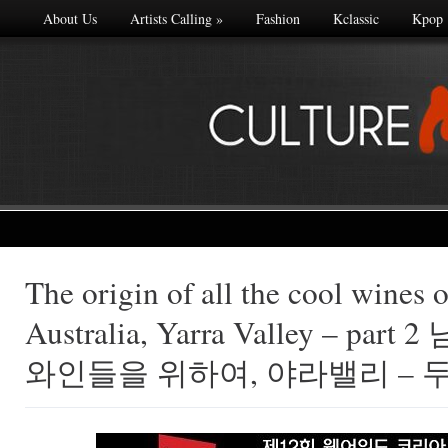
About Us
Artists Calling
»
Fashion
Kclassic
Kpop
The origin of all the cool wines 
Made with
Australia, Yarra Valley – pa
FLARE
More Info
와인들을 위하여, 야라밸리 – 