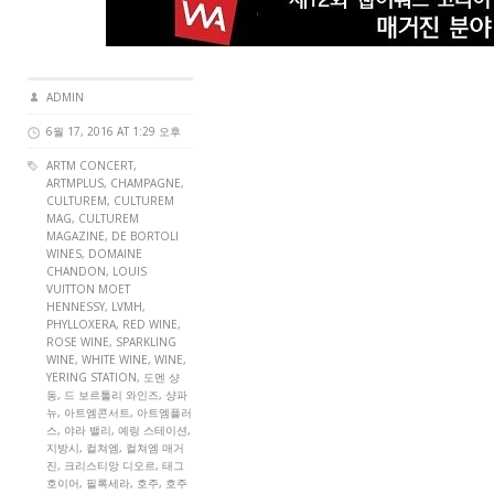
ADMIN
6월 17, 2016 AT 1:29 오후
ARTM CONCERT
,
ARTMPLUS
,
CHAMPAGNE
,
CULTUREM
,
CULTUREM
MAG
,
CULTUREM
MAGAZINE
, DE BORTOLI
WINES,
DOMAINE
CHANDON
,
LOUIS
VUITTON MOET
HENNESSY
, LVMH,
PHYLLOXERA
,
RED WINE
,
ROSE WINE
,
SPARKLING
WINE
,
WHITE WINE
,
WINE
,
YERING STATION, 도멘 샹
동, 드 보르톨리 와인즈, 샹파
뉴, 아트엠콘서트, 아트엠플러
스, 야라 밸리, 예링 스테이션,
지방시, 컬쳐엠, 컬쳐엠 매거
진, 크리스티앙 디오르, 태그
호이어, 필록세라, 호주, 호주