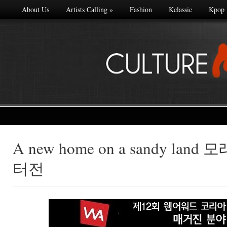
About Us
Artists Calling
»
Fashion
Kclassic
Kpop
A new home on a sandy lan
Made with
터전
FLARE
More Info