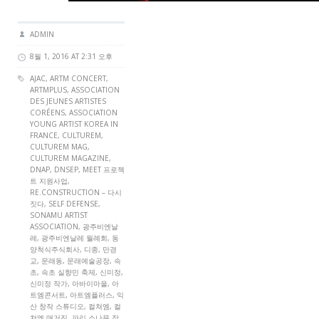
ADMIN
8월 1, 2016 AT 2:31 오후
AJAC
,
ARTM CONCERT
,
ARTMPLUS
,
ASSOCIATION
DES JEUNES ARTISTES
CORÉENS
,
ASSOCIATION
YOUNG ARTIST KOREA IN
FRANCE
,
CULTUREM
,
CULTUREM MAG
,
CULTUREM MAGAZINE
,
DNAP
,
DNSEP
, MEET 프로젝
트 지원사업,
RE.CONSTRUCTION – 다시
짓다,
SELF DEFENSE
,
SONAMU ARTIST
ASSOCIATION
, 광주비엔날
레, 광주비엔날레 월례회, 동
양척식주식회사, 디종, 만경
교, 문래동, 문래예술공장, 속
초, 속초 실향민 축제, 신미정,
신미정 작가, 아바이마을, 아
트엠콘서트, 아트엠플러스, 익
산 창작 스튜디오, 컬쳐엠, 컬
쳐엠 매거진, 파리 소나무 작