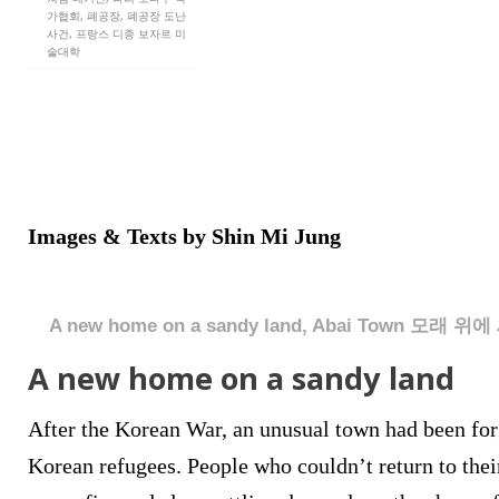
가협회, 폐공장, 폐공장 도난
사건, 프랑스 디종 보자르 미
술대학
Images & Texts by Shin Mi Jung
A new home on a sandy land, Abai Town 모래
A new home on a sandy land
After the Korean War, an unusual town had been for
Korean refugees. People who couldn’t return to the