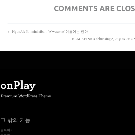
COMMENTS ARE CLO
← HyunA's 5th mini album 'A’wesome' 여름에는 현아
BLACKPINK's debut single, 'SQU
그 밖의 기능
등록하기