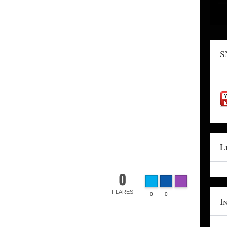
S
L
0
FLARES
0
0
I