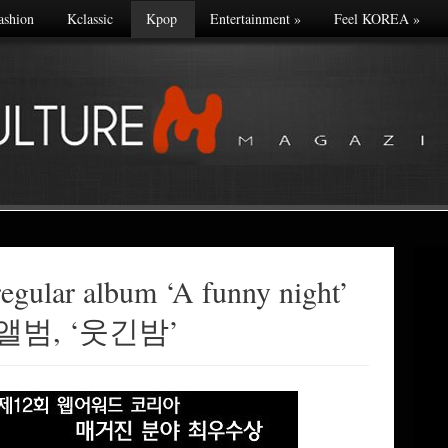
ashion
Kclassic
Kpop
Entertainment
»
Feel KOREA
»
egular album ‘A funny night’
앨범, ‘웃긴밤’