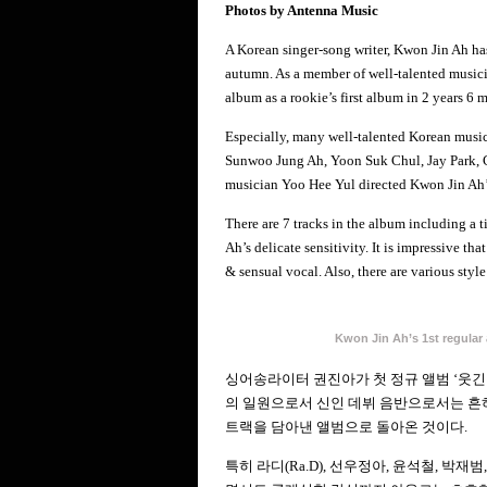
Photos by Antenna Music
A Korean singer-song writer, Kwon Jin Ah has 
autumn. As a member of well-talented musici
album as a rookie’s first album in 2 years 6 
Especially, many well-talented Korean music
Sunwoo Jung Ah, Yoon Suk Chul, Jay Park, 
musician Yoo Hee Yul directed Kwon Jin Ah’s
There are 7 tracks in the album including a t
Ah’s delicate sensitivity. It is impressive t
& sensual vocal. Also, there are various style
Kwon Jin Ah’s 1st regul
싱어송라이터 권진아가 첫 정규 앨범 ‘웃긴
의 일원으로서 신인 데뷔 음반으로서는 흔하지
트랙을 담아낸 앨범으로 돌아온 것이다.
특히 라디(Ra.D), 선우정아, 윤석철, 박재범,