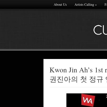
About Us
Artists Calling
»
F
Kwon Jin Ah’s 1st r
Made with
권진아의 첫 정규 
FLARE
More Info