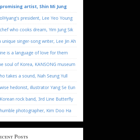
 promising artist, Shin Mi Jung
olHyang's president, Lee Yeo Young
chef who cooks dream, Yim Jung Sik
 unique singer-song writer, Lee Jin Ah
ne is a language of love for them
he soul of Korea, KANSONG museum
o takes a sound, Nah Seung Yull
wise hedonist, illustrator Yang Se Eun
Korean rock band, 3rd Line Butterfly
 humble photographer, Kim Doo Ha
ecent Posts