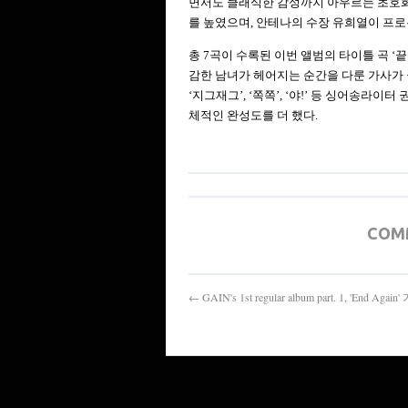
면서도 클래식한 감성까지 아우르는 초호화
를 높였으며, 안테나의 수장 유희열이 프
총 7곡이 수록된 이번 앨범의 타이틀 곡 ‘
감한 남녀가 헤어지는 순간을 다룬 가사가 
‘지그재그’, ‘쪽쪽’, ‘야!’ 등 싱어송라
체적인 완성도를 더 했다.
COM
← GAIN's 1st regular album part. 1, 'E