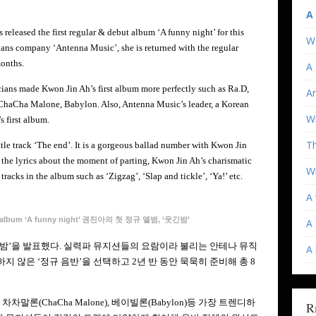
A
released the first regular & debut album ‘A funny night’ for this
W
ans company ‘Antenna Music’, she is returned with the regular
months.
A 
ians made Kwon Jin Ah’s first album more perfectly such as Ra.D,
An
ChaCha Malone, Babylon. Also, Antenna Music’s leader, a Korean
Wi
 first album.
T
itle track ‘The end’. It is a gorgeous ballad number with Kwon Jin
hat the lyrics about the moment of parting, Kwon Jin Ah’s charismatic
Wh
 tracks in the album such as ‘Zigzag’, ‘Slap and tickle’, ‘Ya!’ etc.
A 
ar album ‘A funny night’ 권진아의 첫 정규 앨범, ‘웃긴밤’
A 
밤’을 발표했다. 실력파 뮤지션들의 요람이라 불리는 안테나 뮤직
A
 않은 ‘정규 음반’을 선택하고 2년 반 동안 묵묵히 준비해 총 8
 차차말론(ChaCha Malone), 베이빌론(Babylon)등 가장 트렌디하
R