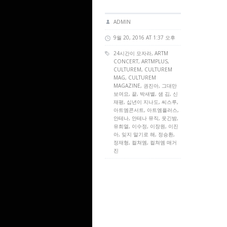
ADMIN
9월 20, 2016 AT 1:37 오후
24시간이 모자라,
ARTM
CONCERT
,
ARTMPLUS
,
CULTUREM
,
CULTUREM
MAG
,
CULTUREM
MAGAZINE
, 권진아, 그대만
보여요, 끝, 박새별, 샘 김, 신
재평, 십년이 지나도, 씨스루,
아트엠콘서트, 아트엠플러스,
안테나, 안테나 뮤직, 웃긴밤,
유희열, 이수정, 이장원, 이진
아, 잊지 말기로 해, 정승환,
정재형, 컬쳐엠, 컬쳐엠 매거
진