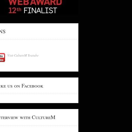
NS
Visit CultureM Youtube
ike us on Facebook
nterview with CultureM