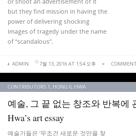
or shoot an advertisement of it
but they find mission in having the
power of delivering shocking
images of tragedy under the name
of “scandalous”.
ADMIN
7월 13, 2016 AT 1:54 오후
COMMENTS
CONTRIBUTORS 1
,
HONG IL HWA
예술, 그 끝 없는 창조와 반복에 관하
Hwa’s art essay
예술가들은 ‘무조건 새로운 것만을 찾