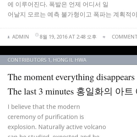
에 이루어진다. 폭발은 언제 어디서 일
어날지 모르는 예측 불가형이고 폭파는 계획적이
ADMIN
8월 19, 2016 AT 2:48 오후
COMMENTS
CONTRIBUTORS 1
,
HONG IL HWA
The moment everything disappears 
The last 3 minutes 홍일화의 
I believe that the modern
ceremony of purification is
explosion. Naturally active volcano
can be studied, expected and be