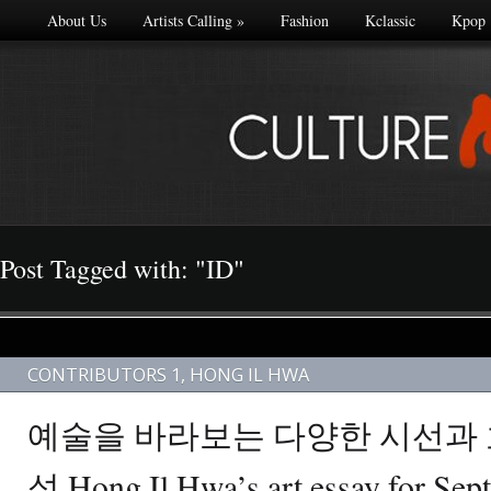
About Us
Artists Calling
»
Fashion
Kclassic
Kpop
Post Tagged with: "ID"
CONTRIBUTORS 1
,
HONG IL HWA
예술을 바라보는 다양한 시선과
성 Hong Il Hwa’s art essay for Sep