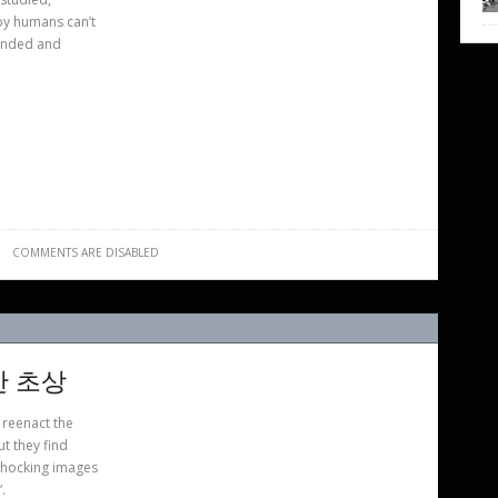
by humans can’t
tended and
COMMENTS ARE DISABLED
익숙한 초상
o reenact the
ut they find
 shocking images
.