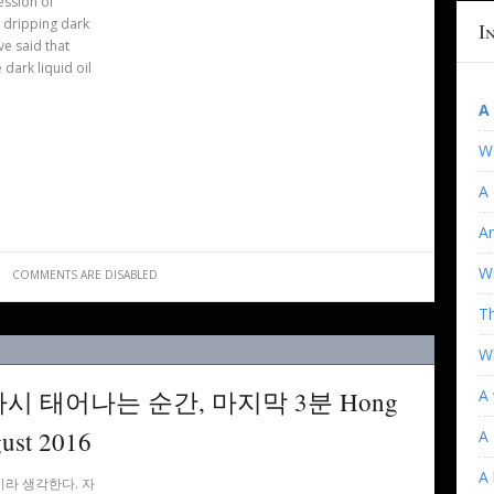
ession of
 dripping dark
I
ve said that
dark liquid oil
A
W
A 
An
Wi
COMMENTS ARE DISABLED
T
Wh
 태어나는 순간, 마지막 3분 Hong
A 
gust 2016
A 
A
라 생각한다. 자