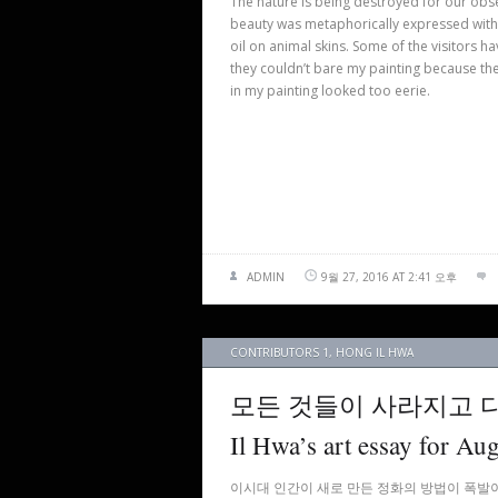
The nature is being destroyed for our obs
beauty was metaphorically expressed with
oil on animal skins. Some of the visitors ha
they couldn’t bare my painting because the 
in my painting looked too eerie.
ADMIN
9월 27, 2016 AT 2:41 오후
CONTRIBUTORS 1
,
HONG IL HWA
모든 것들이 사라지고 다시
Il Hwa’s art essay for Au
이시대 인간이 새로 만든 정화의 방법이 폭발이