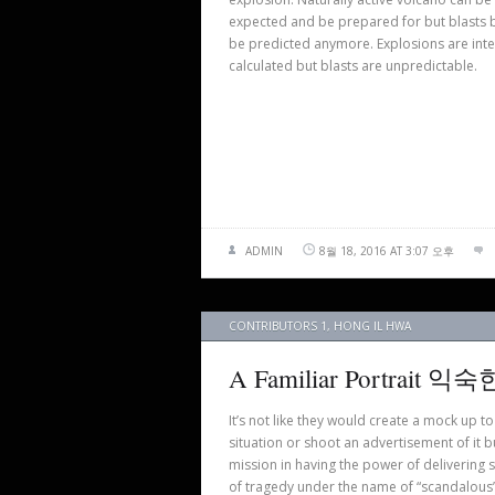
expected and be prepared for but blasts 
be predicted anymore. Explosions are in
calculated but blasts are unpredictable.
ADMIN
8월 18, 2016 AT 3:07 오후
CONTRIBUTORS 1
,
HONG IL HWA
A Familiar Portrait 
It’s not like they would create a mock up t
situation or shoot an advertisement of it b
mission in having the power of delivering
of tragedy under the name of “scandalous”