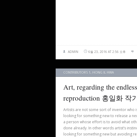
ADMIN
6월 23, 2016 AT 2:56 오후
CONTRIBUTORS 1
,
HONG IL HWA
Art, regarding the endless
reproduction 홍일화
Artists are not some sort of inventor who i
looking for something new to release a ne
a person whose effort is to avoid what ot
done already. In other words artist’s instinct
looking for something new but avoiding re