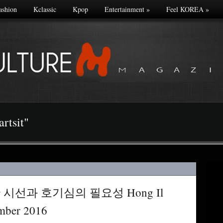
ashion
Kclassic
Kpop
Entertainment
»
Feel KOREA
»
rtsit"
시선과 호기심의 필요성 Hong Il
ember 2016