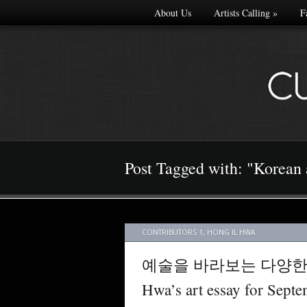
About Us
Artists Calling
»
F
Post Tagged with: "Korean a
CONTRIBUTORS 1
,
HONG IL HWA
예술을 바라보는 다양한 
Hwa’s art essay for Sept