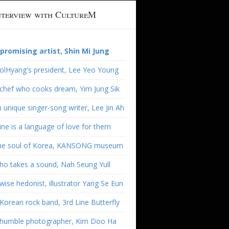
nterview with CultureM
 promising artist, Shin Mi Jung
olHyang's president, Lee Yeo Young
chef who cooks dream, Yim Jung Sik
 unique singer-song writer, Lee Jin Ah
ne is a language of love for them
he soul of Korea, KANSONG museum
o takes a sound, Nah Seung Yull
wise hedonist, illustrator Yang Se Eun
Korean rock band, 3rd Line Butterfly
 humble photographer, Kim Doo Ha