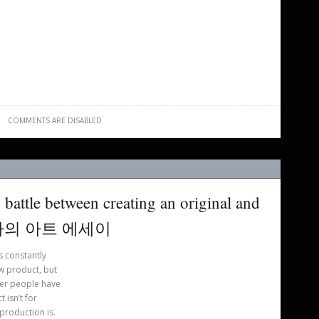
COMMENTS ARE DISABLED
 battle between creating an original and
 작가의 아트 에세이
s constantly
w product, but
her people have
 isn’t for
production is.