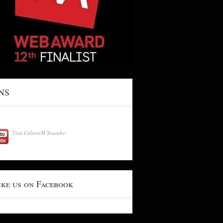
NS
Visit CultureM Youtube
ike us on Facebook