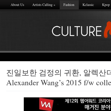
About Us
Artists Calling
»
Fashion
Kclassic
Kpop
진일보한 검정의 귀환, 알렉산
Made with
Alexander Wang’s 2015 f/w colle
FLARE
More Info