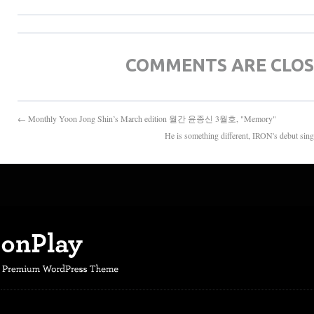
COMMENTS ARE CLO
← Monthly Yoon Jong Shin’s March edition 월간 윤종신 3월호, "Memory"
He is something different, IRON's deb