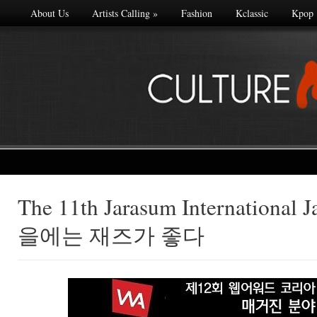
About Us
Artists Calling
»
Fashion
Kclassic
Kpop
The 11th Jarasum International J
Made with
을에는 재즈가 좋다
FLARE
More Info