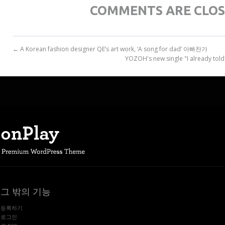
COMMENTS ARE CLO
← A Korean fashion designer QE’s art work, ‘A song for dad’ 아빠찬가
YOZOH's new single "I alread
그 밖의 기능
등록하기
로그인