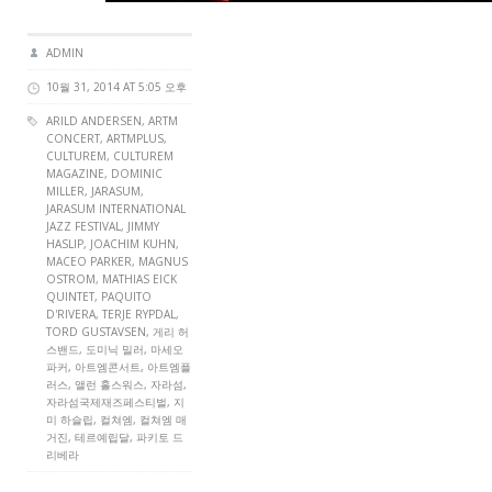
ADMIN
10월 31, 2014 AT 5:05 오후
ARILD ANDERSEN
,
ARTM
CONCERT
,
ARTMPLUS
,
CULTUREM
,
CULTUREM
MAGAZINE
,
DOMINIC
MILLER
, JARASUM,
JARASUM INTERNATIONAL
JAZZ FESTIVAL
,
JIMMY
HASLIP
,
JOACHIM KUHN
,
MACEO PARKER
,
MAGNUS
OSTROM
,
MATHIAS EICK
QUINTET
,
PAQUITO
D'RIVERA
,
TERJE RYPDAL
,
TORD GUSTAVSEN
, 게리 허
스밴드, 도미닉 밀러, 마세오
파커, 아트엠콘서트, 아트엠플
러스, 앨런 홀스워스, 자라섬,
자라섬국제재즈페스티벌, 지
미 하슬립, 컬쳐엠, 컬쳐엠 매
거진, 테르예립달, 파키토 드
리베라