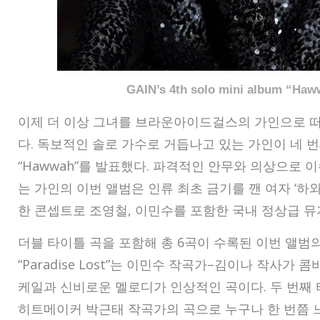
GAIN’s 4th solo mini album “Ha
이제 더 이상 그녀를 브라운아이드걸스의 가인으로 떠
다
.
독보적인 솔로 가수로 거듭나고 있는 가인이 네 번
“Hawwah”
를 발표했다
.
파격적인 안무와 의상으로 이
는 가인의 이번 앨범은 인류 최초 금기를 깬 여자
‘
하
한 콘셉트로 조영철
,
이민수를 포함한 국내 정상급 
더블 타이틀 곡을 포함해 총
6
곡이 수록된 이번 앨범의
“Paradise Lost”
는 이민수 작곡가
–
김이나 작사가 콤
케일과 신비로운 멜로디가 인상적인 곡이다
.
두 번째
히트메이커 박근태 작곡가의 곡으로 누구나 한 번쯤 