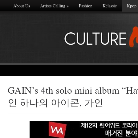
About Us
Artists Calling
»
Fashion
Kclassic
Kpop
GAIN’s 4th solo mini album 
Made with
인 하나의 아이콘, 가인
FLARE
More Info