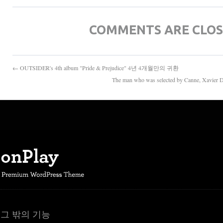
COMMENTS ARE CLO
← OUTSIDER's 4th album "Pride & Prejudice" 4년 4개월만의 귀환
The man who was selected by Canne, X
그 밖의 기능