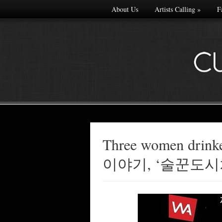
About Us
Artists Calling
»
F
Three women drin
Made with
이야기, ‘술꾼도시
FLARE
More Info