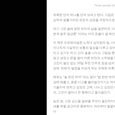
Three women d
유쾌한 단어 하나를 던져 보려고 한다. 가끔은
심하게 꿈틀거리던 은둔의 감정을 격정적으로 끌
여기 그런 술에 얽힌 우리의 삶을 얼큰하게 그려
본격 음주 일상툰” 이라는 마치 운율이 잘 짜인
이 책은 프로페셔널한 노쳐녀 삼인방의 일, 사
지나치게 사실적인 보통의 일상을 다루고 있어
리고 싶기도 하고, 단지 술을 나누는 그림일 뿐
덮고 냉장고 문을 열어 마른 반찬과 소주병을 
고민이 필요 없는 30일 추천 안주로 침샘 넘
장에 ‘건배’의 열정을 치솟게 하는 유쾌한 유혹
때로는 “술 한잔 하자” 라는 말이 “밥 한번 
강에 해롭고, 종종 사고를 불러일으키기도 하지
기울이며 전하고 싶었던 고백, 나누고 싶었던
것, 그것이 얼마나 큰 행복이고 즐거움인가.
늦은 밤, 고된 심신을 달래줄 무엇이 필요하다
세를 취할 공간이면 충분하다. 머리부터 발끝까지
다.