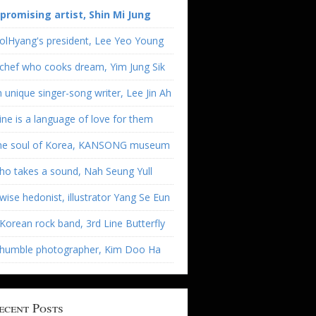
 promising artist, Shin Mi Jung
olHyang's president, Lee Yeo Young
chef who cooks dream, Yim Jung Sik
 unique singer-song writer, Lee Jin Ah
ne is a language of love for them
he soul of Korea, KANSONG museum
o takes a sound, Nah Seung Yull
wise hedonist, illustrator Yang Se Eun
Korean rock band, 3rd Line Butterfly
 humble photographer, Kim Doo Ha
ecent Posts