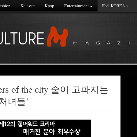
ashion
Kclassic
Kpop
Entertainment
»
Feel KOREA
»
kers of the city 술이 고파지는
처녀들’