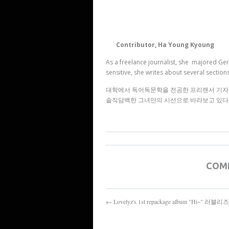
Contributor, Ha Young Kyoung
As a freelance journalist, she majored Ge
sensitive, she writes about several section
대학에서 독어독문학을 전공한 프리랜서 기자
솔직담백한 그녀만의 시선으로 바라보고 있다
COM
← Lovelyz's 1st repackage album "Hi~