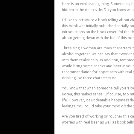
Here is an exhilarating thing. Sometimes, 
hidden in the deep side. Do you know what it
I’d like to introduce a book telling about alc
this book was initially published serially o
introductions on the book cover. “of the dri
about getting down with the fun of this bo
Three single women are main characters. th
alcohol together. we can say that, “Work h
with them realistically. In addition, temp
would bring some snacks and beer in your fr
recommendation for appetizers with real pic
drinking like three characters do.
You know that when someone tell you “How
Korea, this makes sense. Of course, too m
life. However, It’s undeniable happiness 
feelings. You could take your mind off the 
Are you tired of working or routine? this ca
worries with real beer as well as book tellin