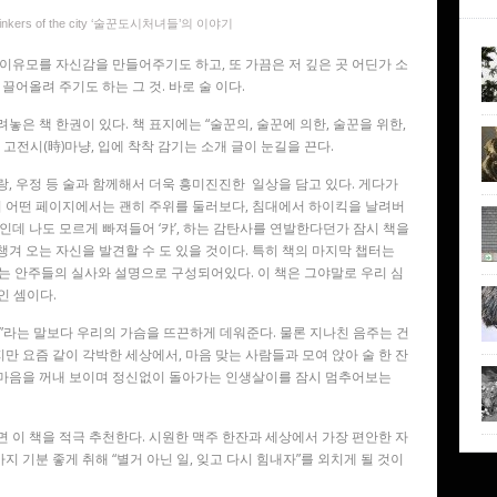
rinkers of the city ‘술꾼도시처녀들’의 이야기
 이유모를 자신감을 만들어주기도 하고, 또 가끔은 저 깊은 곳 어딘가 소
어올려 주기도 하는 그 것. 바로 술 이다.
놓은 책 한권이 있다. 책 표지에는 “술꾼의, 술꾼에 의한, 술꾼을 위한,
 고전시(時)마냥, 입에 착착 감기는 소개 글이 눈길을 끈다.
랑, 우정 등 술과 함께해서 더욱 흥미진진한 일상을 담고 있다. 게다가
 어떤 페이지에서는 괜히 주위를 둘러보다, 침대에서 하이킥을 날려버
인데 나도 모르게 빠져들어 ‘캬’, 하는 감탄사를 연발한다던가 잠시 책을
챙겨 오는 자신을 발견할 수 도 있을 것이다. 특히 책의 마지막 챕터는
치는 안주들의 실사와 설명으로 구성되어있다. 이 책은 그야말로 우리 심
인 셈이다.
먹자”라는 말보다 우리의 가슴을 뜨끈하게 데워준다. 물론 지나친 음주는 건
만 요즘 같이 각박한 세상에서, 마음 맞는 사람들과 모여 앉아 술 한 잔
 마음을 꺼내 보이며 정신없이 돌아가는 인생살이를 잠시 멈추어보는
면 이 책을 적극 추천한다. 시원한 맥주 한잔과 세상에서 가장 편안한 자
 기분 좋게 취해 “별거 아닌 일, 잊고 다시 힘내자”를 외치게 될 것이