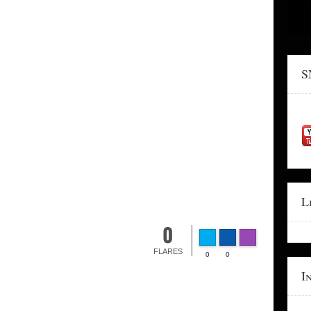
S
L
0
FLARES
0
0
I