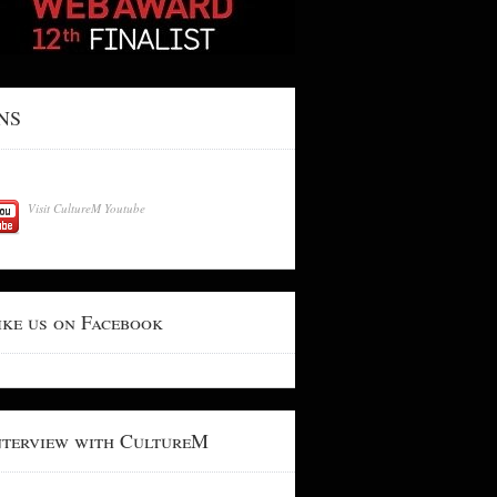
NS
Visit CultureM Youtube
ike us on Facebook
nterview with CultureM