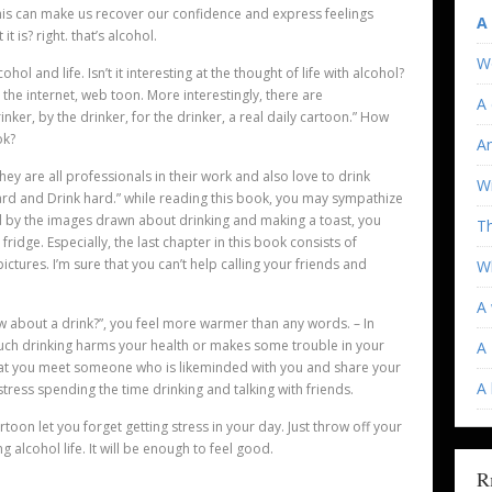
this can make us recover our confidence and express feelings
A
 is? right. that’s alcohol.
W
ohol and life. Isn’t it interesting at the thought of life with alcohol?
n the internet, web toon. More interestingly, there are
A 
nker, by the drinker, for the drinker, a real daily cartoon.” How
ok?
An
ey are all professionals in their work and also love to drink
Wi
ard and Drink hard.” while reading this book, you may sympathize
ted by the images drawn about drinking and making a toast, you
T
idge. Especially, the last chapter in this book consists of
tures. I’m sure that you can’t help calling your friends and
Wh
A 
 about a drink?”, you feel more warmer than any words. – In
uch drinking harms your health or makes some trouble in your
A 
that you meet someone who is like­minded with you and share your
A
stress spending the time drinking and talking with friends.
rtoon let you forget getting stress in your day. Just throw off your
g alcohol life. It will be enough to feel good.
R