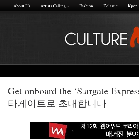
About Us
Artists Calling
»
Fashion
Kclassic
Kpop
Get onboard the ‘Stargate Exp
Made with
타게이트로 초대합니다
FLARE
More Info