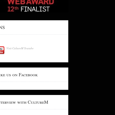
NS
Visit CultureM Youtube
ike us on Facebook
nterview with CultureM