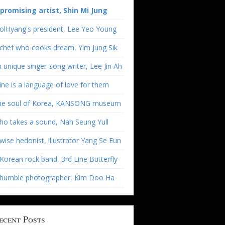
 promising artist, Shin Mi Jung
olHyang's president, Lee Yeo Young
chef who cooks dream, Yim Jung Sik
 unique singer-song writer, Lee Jin Ah
ne is a language of love for them
he soul of Korea, KANSONG museum
o takes a sound, Nah Seung Yull
wise hedonist, illustrator Yang Se Eun
Korean rock band, 3rd Line Butterfly
 humble photographer, Kim Doo Ha
ecent Posts