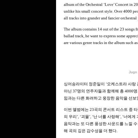
album of the Orchestral ‘Love’ Concert in 20
unlike his small concert style. Over 4000 
all tracks into grander and fancier orchestral
The album contains 14 out of the 23 songs from
ballad track, he want to express some appreci
are various genre tracks in the album such as
Jugn 
싱어송라이터 정준일이
‘
오케스트라 사랑
아닌
37
명의 연주자들과 함께해 총
4000
명
낌과는 다른 화려하고 웅장한 음악을 선보
이번 앨범에는
23
곡의 콘서트 리스트 중 
의 우리
’, ‘
괴물
’, ‘
난 너를 사랑해
’, ‘
너에게 
음악과는 또 다른 풍성한 사운드를 느낄 수
해 곡의 깊은 감수성을 더 했다
.