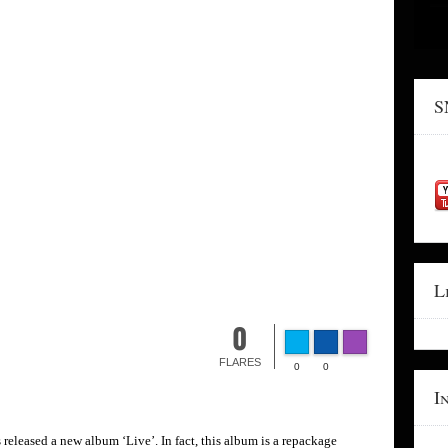
S
L
0
FLARES
0
0
I
 released a new album ‘Live’. In fact, this album is a repackage