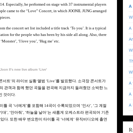
14. Especially, he performed on stage with 37 instrumental players
A
people came to the “Love” Concert, in which JOONIL JUNG arranged
W
 pieces.
A 
 the concert set list included a title track ‘To you’. It is a typical
ation for the people who has been by his side all along. Also, there
An
 ‘Monster’, ‘I love you’, ‘Hug me’ etc.
Wi
T
Joon Il’s new live album ‘Live’
Wh
 콘서트
‘
의 라이브 실황 앨범
‘Live’
를 발표했다
.
소극장 콘서트가
A 
의 관객과 함께 했던 곡들을 편곡해 지금까지 들려줬던 소박한 느
A 
인 것이다
.
A
타이틀 곡
‘
너에게
’
를 포함해
14
곡이 수록되었으며 ‘인사’
, ‘
그 계절
기대
’, ‘
안아줘
’, ‘
하늘을 날아
’
는 새롭게 오케스트라 편곡되어 기존
 있다
.
또한 배우 변요한이 타이틀 곡
‘
너에게
‘
뮤직비디오에 출연
R