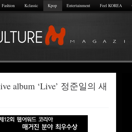
Fashion
Kclassic
Kpop
Entertainment
Feel KOREA
w live album ‘Live’ 정준일의 새