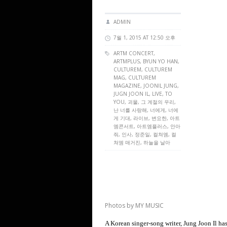
ADMIN
7월 1, 2015 AT 12:50 오후
ARTM CONCERT
,
ARTMPLUS
, BYUN YO HAN,
CULTUREM
,
CULTUREM
MAG
,
CULTUREM
MAGAZINE
, JOONIL JUNG,
JUGN JOON IL, LIVE, TO
YOU, 괴물, 그 계절의 우리,
난 너를 사랑해, 너에게, 너에
게 기대, 라이브, 변요한, 아트
엠콘서트, 아트엠플러스, 안아
줘, 인사, 정준일, 컬쳐엠, 컬
쳐엠 매거진, 하늘을 날아
Photos by MY MUSIC
A Korean singer-song writer, Jung Joon Il has