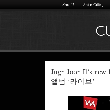
About Us
Artists Calling
Jugn Joon Il’s ne
Made with
앨범 ‘라이브’
FLARE
More Info