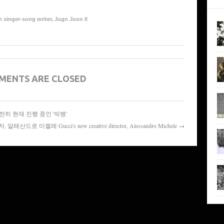
 singer-song writer, Jugn Joon Il
MENTS ARE CLOSED
'D' 여전히 현재 진행 중인 '빅뱅'
산드로 미켈레 Gucci's new creative director, Alessandro Michele →