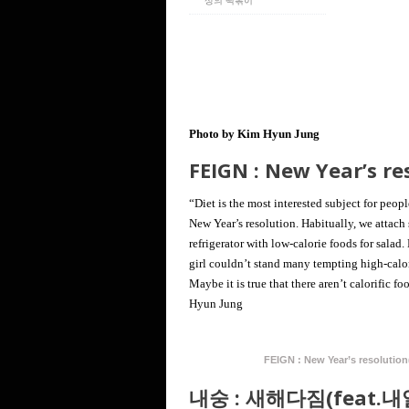
상의 떡볶이
Photo by Kim Hyun Jung
FEIGN : New Year’s re
“Diet is the most interested subject for peopl
New Year’s resolution. Habitually, we attach
refrigerator with low-calorie foods for salad.
girl couldn’t stand many tempting high-calor
Maybe it is true that there aren’t calorific 
Hyun Jung
FEIGN : New Year’s resoluti
내숭 : 새해다짐(feat.