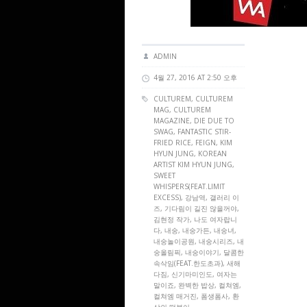
ADMIN
4월 27, 2016 AT 2:50 오후
CULTUREM
,
CULTUREM
MAG
,
CULTUREM
MAGAZINE
,
DIE DUE TO
SWAG
,
FANTASTIC STIR-
FRIED RICE
,
FEIGN
,
KIM
HYUN JUNG
,
KOREAN
ARTIST KIM HYUN JUNG
,
SWEET
WHISPERS(FEAT.LIMIT
EXCESS)
, 강남역, 갤러리 이
즈, 기다림이 길진 않을꺼야,
김현정 작가, 나도 여자랍니
다, 내숭, 내숭가든, 내숭녀,
내숭놀이공원, 내숭시리즈, 내
숭올림픽, 내숭이야기, 달콤한
속삭임(FEAT.한도초과), 새해
다짐, 신기마미인도, 여자는
말이죠, 완벽한 밥상, 컬쳐엠,
컬쳐엠 매거진, 폼생폼사, 환