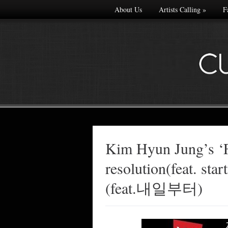
About Us
Artists Calling
»
F
Kim Hyun Jung’s ‘F
Made with
resolution(feat. 
FLARE
More Info
(feat.내일부터)