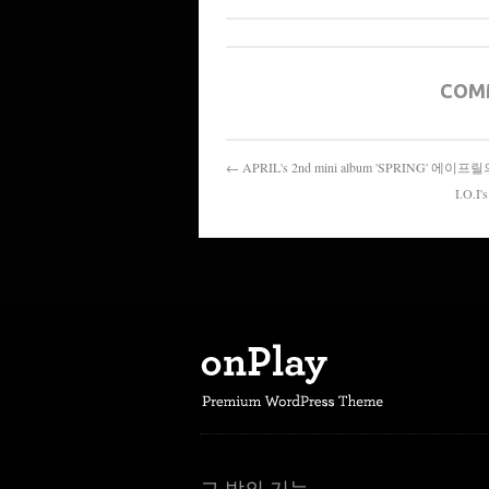
COM
← APRIL's 2nd mini album 'SPRING' 에
I.O.
그 밖의 기능