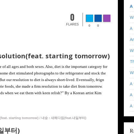
A
0
W
FLARES
0
0
A 
An
Wi
solution(feat. starting tomorrow)
T
e of all ages and both sexes. Also, diet is the important category for
Wh
 some diet stimulated photographs to the refrigerator and stock the
 But our resolution to diet is always short-lived. Eventually, feign
A 
ie foods, she made a firm resolution to take diet from tomorrow.
foods when we eat them with keen relish?” By a Korean artist Kim
A 
A
on(feat. starting tomorrow) / 내숭 : 새해다짐(feat.내일부터)
내일부터)
R