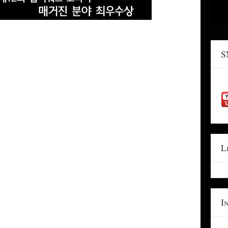
S
L
I