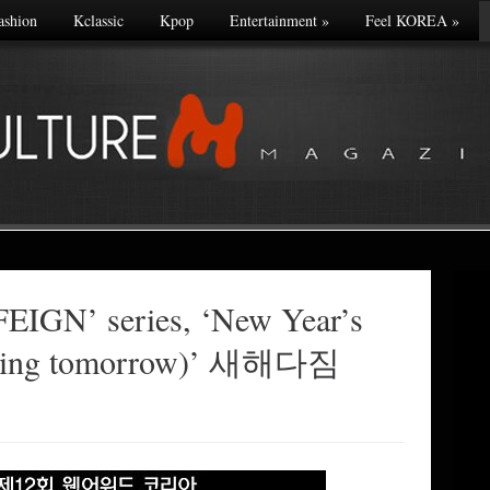
ashion
Kclassic
Kpop
Entertainment
»
Feel KOREA
»
EIGN’ series, ‘New Year’s
starting tomorrow)’ 새해다짐