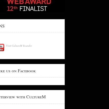
NS
Visit CultureM Youtube
ike us on Facebook
nterview with CultureM