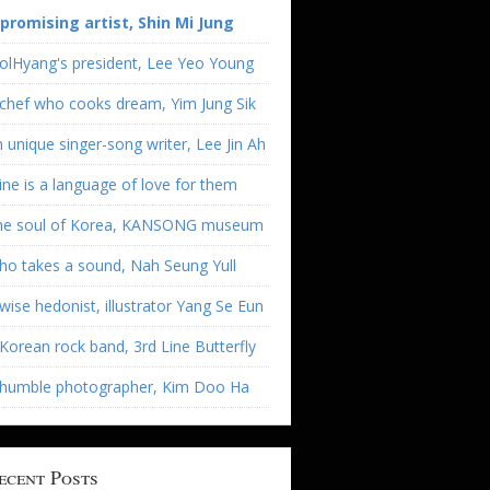
 promising artist, Shin Mi Jung
olHyang's president, Lee Yeo Young
chef who cooks dream, Yim Jung Sik
 unique singer-song writer, Lee Jin Ah
ne is a language of love for them
he soul of Korea, KANSONG museum
o takes a sound, Nah Seung Yull
wise hedonist, illustrator Yang Se Eun
Korean rock band, 3rd Line Butterfly
 humble photographer, Kim Doo Ha
ecent Posts