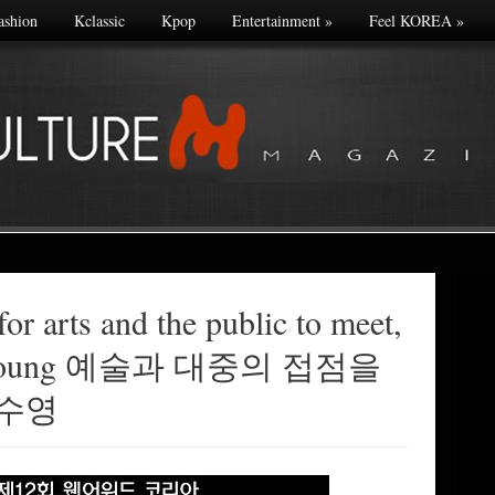
ashion
Kclassic
Kpop
Entertainment
»
Feel KOREA
»
for arts and the public to meet,
Soo Young 예술과 대중의 접점을
배수영