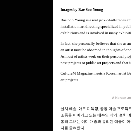
Images by Bae Soo Young
Bae Soo Young is a real jack-of-all-trades art
installation, art directing specialized in publ
exhibitions and is involved in many exhibitio
In fact, she personally believes that she as a
an artist must be absorbed in thoughts of one
As most of artists work on their personal pro
next projects or public art projects and that 
CultureM Magazine meets a Korean artist B
art projects.
A Korean 
설치 예술, 아트 디렉팅, 공공 미술 프로
소통을 이어가고 있는 배수영 작가. 설치 
통해 그녀는 이미 대중과 유리된 예술이 아
지를 굳혀왔다.