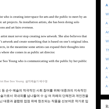
A
W
ist who is creating inter-space for arts and the public to meet by an
ic art projects. As installation artists, she has been doing solo
A 
ns and art fairs overseas.
An
n artist must never stop creating new artwork. She also believes that
Wi
’s artwork and create something that is based on one’s original idea.
jects, in the meantime some artists can expand their thoughts into
T
is where she comes in as public art director.
Wh
ae Soo Young who is communicating with the public by her public
A 
A 
artist Bae Soo Young 설치예술가 배수영
A
젝트 등 순수 예술의 적극적인 사회 참여를 위해 대중과의 지속적인
예술가로서 국내외를 넘나들며 수 십 여 차례의 단체전과 개인전을
닌 대중과 결합된 접점 위에 창조되는 작품을 선보여온 작가로 입
R