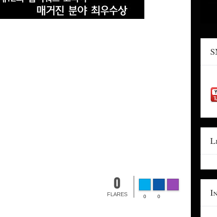
S
L
0
I
FLARES
0
0