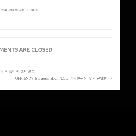
Eve and Adam Ⅲ, 2015
MENTS ARE CLOSED
So Lonely' 이름하야 원더걸스
GFRIEND's 1st regular album 'LOL' 여자친구의 첫 정규앨범 →