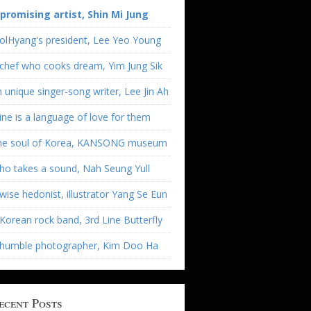
 promising artist, Shin Mi Jung
olHyang's president, Lee Yeo Young
chef who cooks dream, Yim Jung Sik
 unique singer-song writer, Lee Jin Ah
ne is a language of love for them
he soul of Korea, KANSONG museum
o takes a sound, Nah Seung Yull
wise hedonist, illustrator Yang Se Eun
Korean rock band, 3rd Line Butterfly
 humble photographer, Kim Doo Ha
ecent Posts