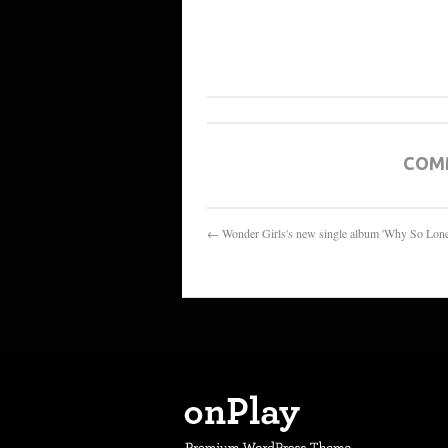
COM
← Wonder Girls's new single album 'Why 