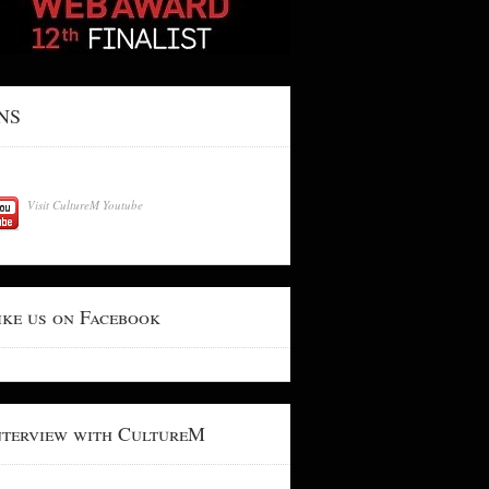
NS
Visit CultureM Youtube
ike us on Facebook
nterview with CultureM