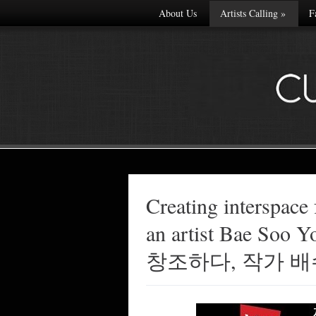
About Us
Artists Calling
»
F
Creating interspace 
Made with
an artist Bae 
FLARE
More Info
창조하다, 작가 