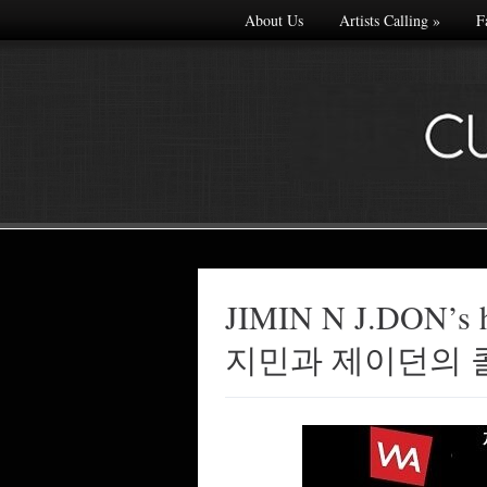
About Us
Artists Calling
»
F
JIMIN N J.DON’s h
Made with
지민과 제이던의 
FLARE
More Info