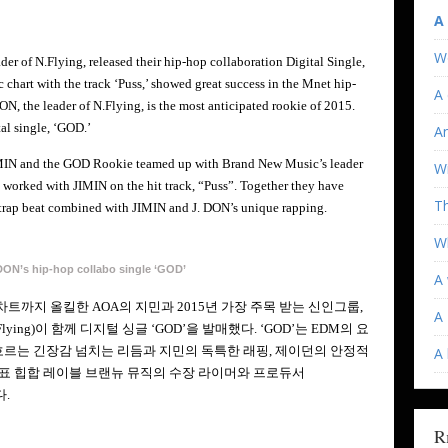
A
W
der of N.Flying, released their hip-hop collaboration Digital Single,
art with the track ‘Puss,’ showed great success in the Mnet hip-
A 
ON, the leader of N.Flying, is the most anticipated rookie of 2015.
al single, ‘GOD.’
An
JIMIN and the GOD Rookie teamed up with Brand New Music’s leader
Wi
rked with JIMIN on the hit track, “Puss”. Together they have
T
k trap beat combined with JIMIN and J. DON’s unique rapping.
Wh
DON’s hip-hop collabo single ‘GOD’
A 
차트까지 올킬한
AOA
의 지민과
2015
년 가장 주목 받는 신인그룹
,
A 
Flying)
이 함께 디지털 싱글
‘GOD’
을 발매했다
.
‘
GOD’
는
EDM
의 요
흐르는 긴장감 넘치는 리듬과 지민의 독특한 래핑
,
제이던의 안정적
A
표 힙합 레이블 브랜뉴 뮤직의 수장 라이머와 프로듀서
다.
R