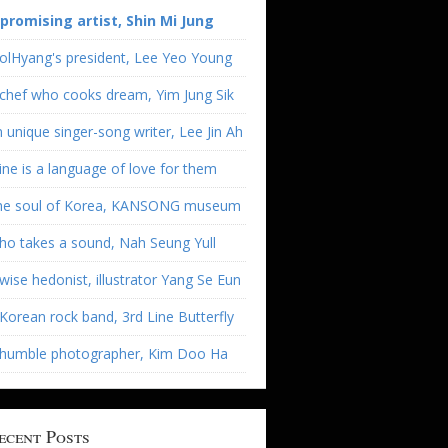
 promising artist, Shin Mi Jung
olHyang's president, Lee Yeo Young
chef who cooks dream, Yim Jung Sik
 unique singer-song writer, Lee Jin Ah
ne is a language of love for them
he soul of Korea, KANSONG museum
o takes a sound, Nah Seung Yull
wise hedonist, illustrator Yang Se Eun
Korean rock band, 3rd Line Butterfly
 humble photographer, Kim Doo Ha
ecent Posts