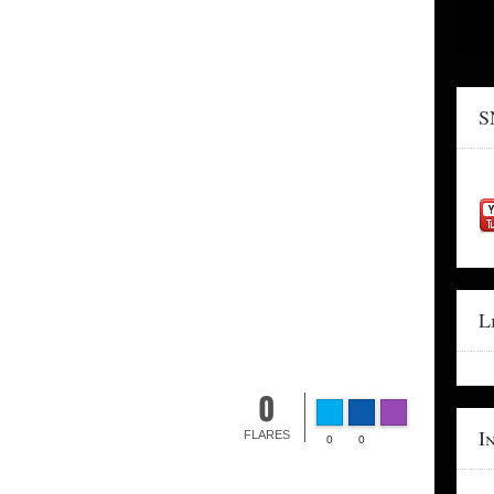
S
L
0
I
FLARES
0
0