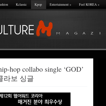
ashion
Kclassic
Kpop
Entertainment
»
Feel KOREA
»
ip-hop collabo single ‘GOD’
콜라보 싱글