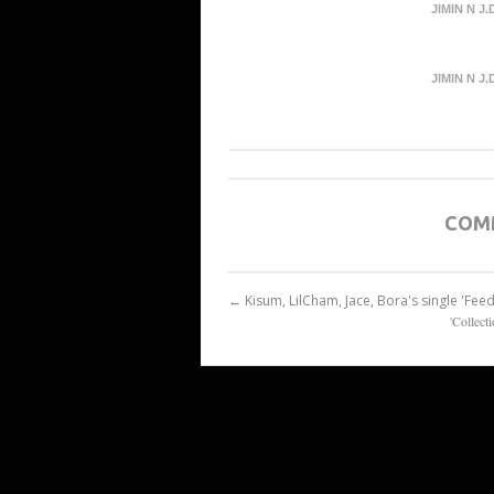
JIMIN N J.
JIMIN N J.
COM
← Kisum, LilCham, Jace, Bora's single
'Colle