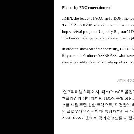
Photos by FNC entertainment
JIMIN, the leader of AOA, and J.DON, the lea
‘GOD’. AOA JIMIN who dominated the music ch
hop survival program ‘Unpretty Rapstar.’ J.D
The two came together and released the digit
In order to show off their chemistry, GOD 
Rhymer and Producer ASSBRASS, who have wo
created an addictive track made up of a sic
JIMIN N J.
‘언프리티랩스타
’
에서
‘
퍼스
(Puss)’
로 음원
엔플라잉의 리더 제이던
(J.DON,
승협
of N.
소를 섞은 트랩 힙합 트랙으로
,
곡 전반에 
인 플로우가 인상적이다
.
특히 대한민국 대
ASSBRASS
가 함께해 곡의 완성도를 더 했