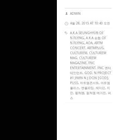
ADMIN
4월 28, 2015 AT 10:40 오전
A.K.A SEUNGHYUB OF
N.FLYING
, A.K.A 승협 OF
N.FLYING,
AOA
,
ARTM
CONCERT
,
ARTMPLUS
,
CULTUREM
,
CULTUREM
MAG
,
CULTUREM
MAGAZINE
,
FNC
ENTERTAINMENT
, FNC 엔터
테인먼트,
GOD
,
N PROJECT
#1 JIMIN N J.DON [GOD]
,
PUSS
, 아트엠콘서트, 아트엠
플러스, 엔플라잉, 제이던, 지
민, 컬쳐엠, 컬쳐엠 매거진, 퍼
스