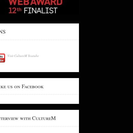
NS
Visit CultureM Youtube
ike us on Facebook
nterview with CultureM