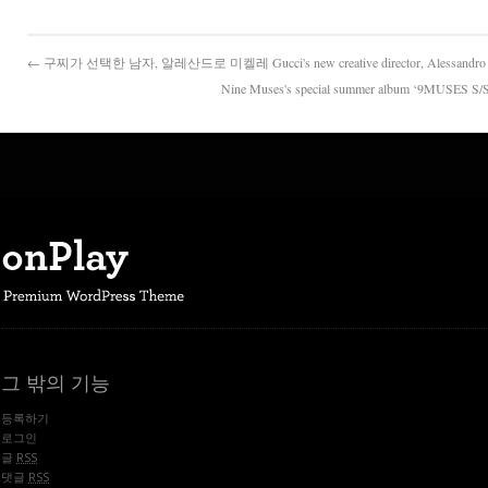
← 구찌가 선택한 남자, 알레산드로 미켈레 Gucci's new creative director, Alessandro 
Nine Muses's special summer album ‘9M
그 밖의 기능
등록하기
로그인
글
RSS
댓글
RSS