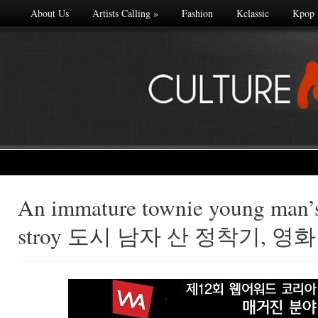
About Us
Artists Calling
»
Fashion
Kclassic
Kpop
An immature townie young man’
Made with
stroy 도시 남자 산 정착기, 영화
FLARE
More Info