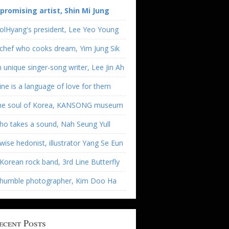
 promising artist, Shin Mi Jung
olHyang's president, Lee Yeo Young
chef who cooks dream, Yim Jung Sik
 unique singer-song writer, Lee Jin Ah
ne is a language of love for them
he soul of Korea, KANSONG museum
o takes a sound, Nah Seung Yull
wise hedonist, illustrator Yang Se Eun
Korean rock band, 3rd Line Butterfly
 humble photographer, Kim Doo Ha
ecent Posts