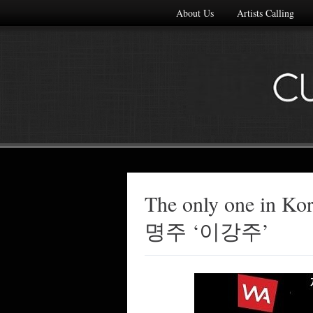
About Us
Artists Calling
The only one in
Made with
명주 ‘이강주’
FLARE
More Info