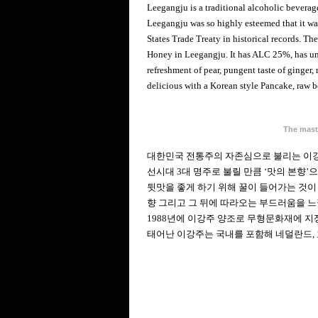
Leegangju is a traditional alcoholic beverage.
Leegangju was so highly esteemed that it was 
States Trade Treaty in historical records. Th
Honey in Leegangju. It has ALC 25%, has uni
refreshment of pear, pungent taste of ginger, 
delicious with a Korean style Pancake, raw 
The mast
대한민국 전통주의 자존심으로 불리는 이강주는
선시대 3대 명주로 불릴 만큼 ‘맛의 본향’
뒷맛을 좋게 하기 위해 꿀이 들어가는 것이
향 그리고 그 뒤에 따라오는 부드러움을 느
1988년에 이강주 양조로 무형문화재에 지정
태어난 이강주는 국내를 포함해 네덜란드, 호