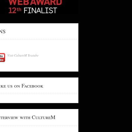
NS
Visit CultureM Youtube
ike us on Facebook
nterview with CultureM