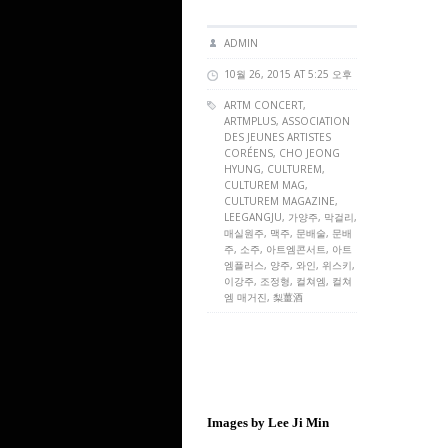
ADMIN
10월 26, 2015 AT 5:25 오후
ARTM CONCERT
,
ARTMPLUS
,
ASSOCIATION
DES JEUNES ARTISTES
CORÉENS
,
CHO JEONG
HYUNG
,
CULTUREM
,
CULTUREM MAG
,
CULTUREM MAGAZINE
,
LEEGANGJU
, 가양주, 막걸리,
매실원주, 맥주, 문배술, 문배
주, 소주, 아트엠콘서트, 아트
엠플러스, 양주, 와인, 위스키,
이강주, 조정형, 컬쳐엠, 컬쳐
엠 매거진, 梨薑酒
Images by Lee Ji Min