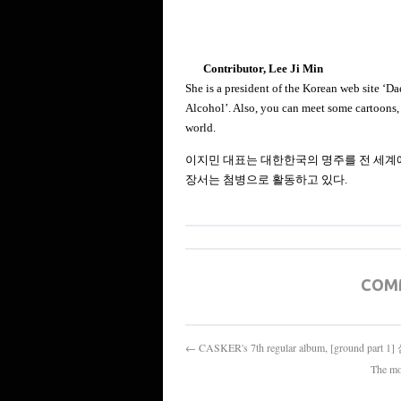
Contributor, Lee Ji Min
She is a president of the Korean web site
‘
Da
Alcohol’. Also, you can meet some cartoons, w
world.
이지민 대표는 대한한국의 명주를 전 세계
장서는 첨병으로 활동하고 있다.
COM
← CASKER's 7th regular album, [ground 
The m