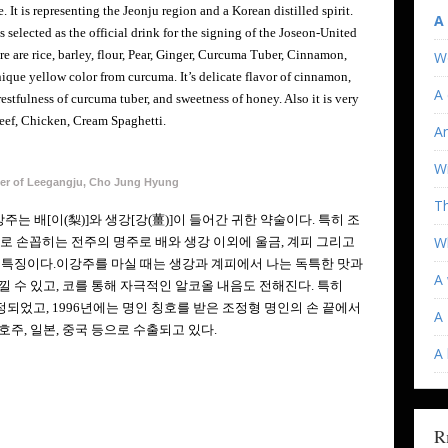
 It is representing the Jeonju region and a Korean distilled spirit.
A
selected as the official drink for the signing of the Joseon-United
ere are rice, barley, flour, Pear, Ginger, Curcuma Tuber, Cinnamon,
W
que yellow color from curcuma. It’s delicate flavor of cinnamon,
A 
restfulness of curcuma tuber, and sweetness of honey. Also it is very
beef, Chicken, Cream Spaghetti.
An
Wi
er of Leegangju, Cho Jung Hyung
T
 배[이(梨)]와 생강[강(薑)]이 들어간 귀한 약술이다. 특히 조
Wh
으로 손꼽히는 전주의 명주로 배와 생강 이외에 울금, 계피 그리고
 특징이다.이강주를 마실 때는 생강과 계피에서 나는 독특한 맛과
A 
낄 수 있고, 코를 통해 자극적인 알코올 내음도 전해진다. 특히
되었고, 1996년에는 명인 칭호를 받은 조정형 명인의 손 끝에서
A 
주, 일본, 중국 등으로 수출되고 있다.
A
R