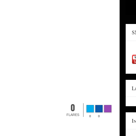
S
L
0
FLARES
0
0
I