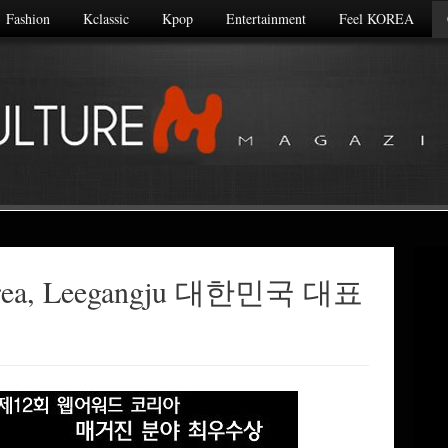
Fashion
Kclassic
Kpop
Entertainment
Feel KOREA
 Korea, Leegangju 대한민국 대표