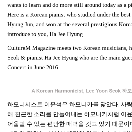
wants to learn and do more still around today as a p
Here is a Korean pianist who studied under the best
Hyung Jun, and won at the several prestigious Kore
introduce to you, Ha Jee Hyung
CultureM Magazine meets two Korean musicians, h
Seok & pianist Ha Jee Hyung who are the main gue
Concert in June 2016.
A Korean Harmonicist, Lee Yoon Seo
하모니시스트 이윤석은 하모니카를 닮았다. 사람
해 친근한 소리를 만들어내는 하모니카처럼 이
어울릴 수 있는 편안한 매력을 갖고 있기 때문이다