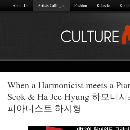
About Us
Artists Calling
»
Fashion
Kclassic
Kpop
When a Harmonicist meets a Pian
Made with
Seok & Ha Jee Hyung 하모
FLARE
More Info
피아니스트 하지형