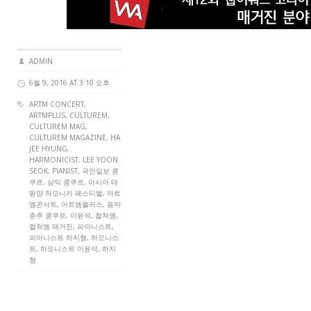
ADMIN
6월 9, 2016 AT 3:10 오후
ARTM CONCERT
,
ARTMPLUS
,
CULTUREM
,
CULTUREM MAG
,
CULTUREM MAGAZINE
, HA
JEE HYUNG,
HARMONICIST, LEE YOON
SEOK, PIANIST, 국민일보 콩
쿠르, 삼익 콩쿠르, 아시아 태
평양 하모니카 페스티벌, 아트
엠콘서트, 아트엠플러스, 음악
춘추 콩쿠르, 이윤석, 컬쳐엠,
컬쳐엠 매거진, 피아니스트,
피아니스트 하지형, 하모니스
트, 하모니스트 이윤석, 하지
형