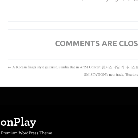
COMMENTS ARE CLO
← A Korean finger style guitarist, Sandra Bae in ArtM Concert 핑거스타일 기
SM STATION's new track, 'He