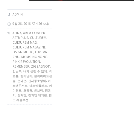
ADMIN
9월 26, 2016 AT 4:26 오후
APINK,
ARTM CONCERT
,
ARTMPLUS
,
CULTUREM
,
CULTUREM MAG
,
CULTUREM MAGAZINE
,
DSIGN MUSIC, LUV, MR.
CHU, MY MY, NONONO,
PINK REVOLUTION,
REMEMBER, ZIGZAGNOT’,
김남주, 내가 설렐 수 있게, 박
초롱, 범이낭이, 블랙아이드필
승, 손나은, 신사동호랭이, 아
트엠콘서트, 아트엠플러스, 에
이핑크, 오하영, 윤보미, 정은
지, 컬쳐엠, 컬쳐엠 매거진, 핑
크 레볼루션