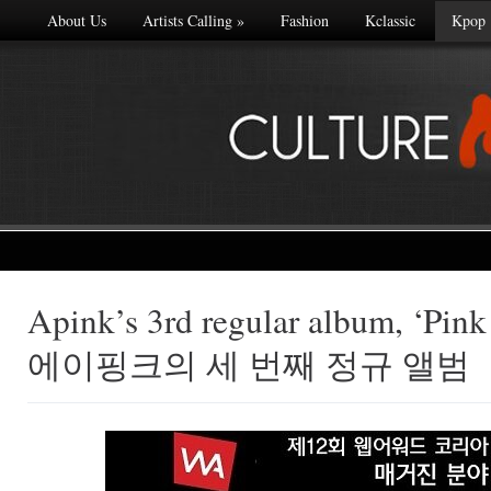
About Us
Artists Calling
»
Fashion
Kclassic
Kpop
Apink’s 3rd regular album, ‘Pink
Made with
에이핑크의 세 번째 정규 앨범
FLARE
More Info