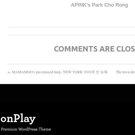
APINK’s Park Cho Rong
COMMENTS ARE CLO
← MAMAMOO's pre-released track, 'NEW YORK' 마마무 인 뉴욕
The town d