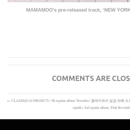
MAMAMOO’s pre-released track, ‘NEW Y
COMMENTS ARE CLO
← CLAZZIQUAI PROJECT's 7th regular album 'Travellers' 클래지콰의 일곱 번째
Apink's 3rd regular album, 'Pink