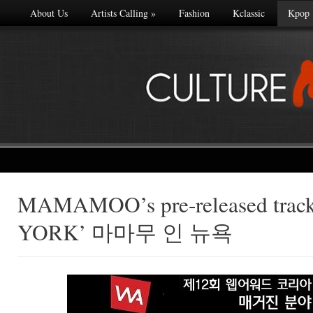
About Us
Artists Calling
»
Fashion
Kclassic
Kpop
MAMAMOO’s pre-released trac
Made with
YORK’ 마마무 인 뉴욕
FLARE
More Info