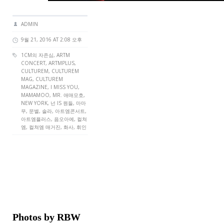
ADMIN
9월 21, 2016 AT 2:08 오후
1CM의 자존심,
ARTM
CONCERT
,
ARTMPLUS
,
CULTUREM
,
CULTUREM
MAG
,
CULTUREM
MAGAZINE
,
I MISS YOU
,
MAMAMOO,
MR. 애매모호
,
NEW YORK, 넌 IS 뭔들, 마마
무, 문별, 솔라, 아트엠콘서트,
아트엠플러스, 음오아예, 컬쳐
엠, 컬쳐엠 매거진, 화사, 휘인
Photos by RBW