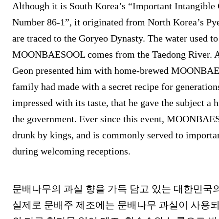
Although it is South Korea’s “Important Intangible 
Number 86-1”, it originated from North Korea’s Pye
are traced to the Goryeo Dynasty. The water used t
MOONBAESOOL
comes from the Taedong River. A
Geon presented him with home-brewed MOONBAE
family had made with a secret recipe for generatio
impressed with its taste, that he gave the subject a 
the government. Ever since this event,
MOONBAE
drunk by kings, and is commonly served to importan
during welcoming receptions.
문배나무의 과실 향을 가득 담고 있는 대한민국의
실제로 문배주 제조에는 문배나무 과실이 사용되