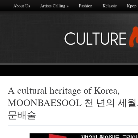
About Us
Artists Calling
»
Fashion
Kclassic
Kpop
A cultural heritage of Korea,
Made with
MOONBAESOOL 천 년의 세월
FLARE
More Info
문배술