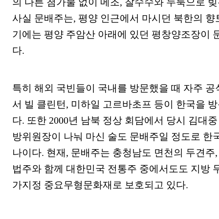
의 다른 첨가물 없이 메조
,
찰수수와 누룩으로 빚
사실 문배주는
,
평양 인근에서 마시던 북한의 향
기에는 평양 주암산 아래에 있던 평창양조장이 
다
.
특히 해외 국빈들이 국내를 방문했을 때 자주 
서 빌 클린턴
,
미하일 고르바초프 등이 한국을 방
다
.
또한
2000
년 남북 정상 회담에서 당시 김대중
방위원장이 나눠 마신 술도 문배주일 정도로 한국
나이다
.
현재
,
문배주는 충청남도 면천의 두견주
,
법주와 함께 대한민국 전통주 중에서도도 지방 
가지정 중요무형문화재로 보호되고 있다
.