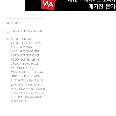
ADMIN
6월 23, 2015 AT 2:57 오후
ARTM CONCERT
,
ARTMPLUS
,
CULTUREM
,
CULTUREM MAG
,
CULTUREM MAGAZINE
,
KOREAN TRADITIONAL
FOOD MASTER
, LEE KI-
CHOON,
MAKGEOLLI
,
MOONBAESOOL,
MUNBAEJU, NURUK, RAW
UNREFINED RICE WINE,
RICE WINE
, 대동여주도, 막
걸리, 문배, 문배술, 문배주,
소주, 아트엠콘서트, 아트엠플
러스, 안동소주, 이기춘, 이지
민, 전통주, 칵테일, 컬쳐엠,
컬쳐엠 매거진