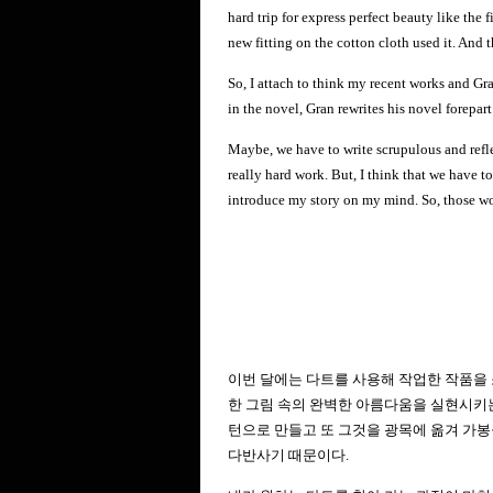
hard trip for express perfect beauty like the
new fitting on the cotton cloth used it. And 
So, I attach to think my recent works and Gr
in the novel, Gran rewrites his novel forepart
Maybe, we have to write scrupulous and reflect
really hard work. But, I think that we have to 
introduce my story on my mind. So, those wor
이번 달에는 다트를 사용해 작업한 작품을
한 그림 속의 완벽한 아름다움을 실현시키는
턴으로 만들고 또 그것을 광목에 옮겨 가
다반사기 때문이다
.