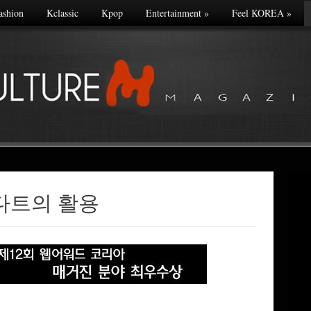
ashion
Kclassic
Kpop
Entertainment
»
Feel KOREA
»
on 다트의 활용