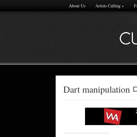
About Us
Artists Calling
»
F
Dart manipulati
Made with
FLARE
More Info