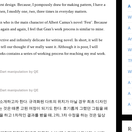
 first design. Because, I pompously draw for making pattern, I have a
A
then, I modify one, two, three times in everyday matters.
W
an who is the main character of Albert Camus’s novel ‘Fest’. Because
A 
 again and again, I feel that Gran’s work process is similar to mine.
An
ive and infinitely delicate for writing novel. In short, it will be
tell our thought if we really want it. Although it is poor, I will
Wi
ks contains a series of working process for reaching my real work.
T
Wh
Dart manipulation by QE
A 
Dart manipulation by QE
A 
 소개하고자 한다
.
규격화된 다트의 위치가 아닐 경우 최초 디자인
A
 것은 때론 고된 여정이 되기도 한다
.
호기롭게 그렸던 그림을 패
봉을 하고
1
차적인 결과를 봤을 때
, 2
차
, 3
차 수정을 하는 것은 일상
R