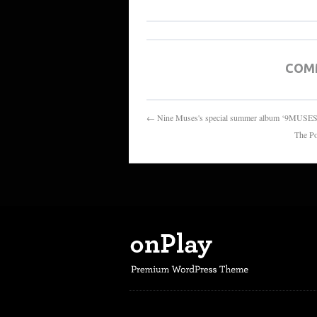
COM
← Nine Muses's special summer album ‘
The P