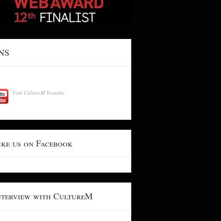
NS
Visit CultureM Youtube
ike us on Facebook
nterview with CultureM