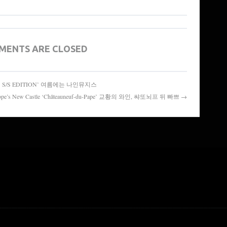
MENTS ARE CLOSED
9MUSES S/S EDITION’ 여름에는 나인뮤지스
ope’s New Castle ‘Châteauneuf-du-Pape’ 교황의 와인, 쌰또뇌프 뒤 빠쁘 →