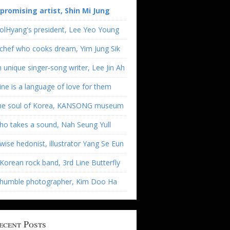
 promising artist, Shin Mi Jung
olHyang's president, Lee Yeo Young
chef who cooks dream, Yim Jung Sik
 unique singer-song writer, Lee Jin Ah
ne is a language of love for them
he soul of Korea, KANSONG museum
o takes a sound, Nah Seung Yull
wise hedonist, illustrator Yang Se Eun
Korean rock band, 3rd Line Butterfly
 humble photographer, Kim Doo Ha
ecent Posts