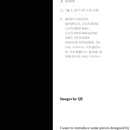
ADMIN
7월 2, 2015 AT 3:42 오후
ARTM CONCERT
,
ARTMPLUS
,
CULTUREM
,
CULTUREM MAG
,
CULTUREM MAGAZINE
,
DART
,
DESIGNER
,
FASHION DESIGNER
,
QE
,
다트, 디자이너, 아트엠콘서
트, 아트엠플러스, 컬쳐엠, 컬
쳐엠 매거진, 패션 디자이너
Images by QE
I want to introduce some pieces designed by da